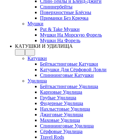
Спин-Тейлы и Блейд-Джиги
Спиннербейты
Поверхностные Блёсны
Приманки Без Крючка
Мушки
Put & Take Мушки
Мушки На Морскую Форель
Мушки На Форель
КАТУШКИ И УДИЛИЩА
Катушки
Бейткастинговые Катушки
Катушки Для Сёрфовой Ловли
Спиннинговые Катушки
Удилища
Бейткастинговые Удилища
Карповые Удилища
Грубые Удилища
Фидерные Удилища
Нахлыстовые Удилища
Джиговые Удилища
Маховые Удилища
Спиннинговые Удилища
Сёрфовые Удилища
Travel Rods