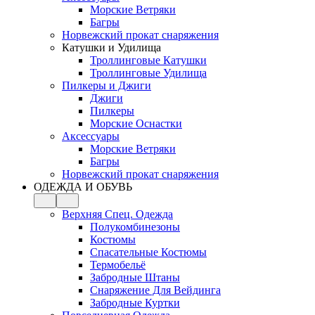
Морские Ветряки
Багры
Норвежский прокат снаряжения
Катушки и Удилища
Троллинговые Катушки
Троллинговые Удилища
Пилкеры и Джиги
Джиги
Пилкеры
Морские Оснастки
Аксессуары
Морские Ветряки
Багры
Норвежский прокат снаряжения
ОДЕЖДА И ОБУВЬ
Верхняя Спец. Одежда
Полукомбинезоны
Костюмы
Спасательные Костюмы
Термобельё
Забродные Штаны
Снаряжение Для Вейдинга
Забродные Куртки