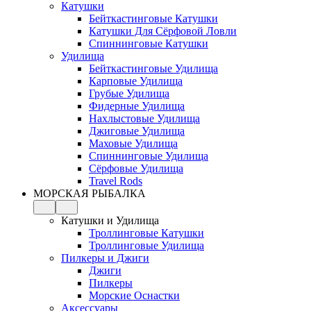
Катушки
Бейткастинговые Катушки
Катушки Для Сёрфовой Ловли
Спиннинговые Катушки
Удилища
Бейткастинговые Удилища
Карповые Удилища
Грубые Удилища
Фидерные Удилища
Нахлыстовые Удилища
Джиговые Удилища
Маховые Удилища
Спиннинговые Удилища
Сёрфовые Удилища
Travel Rods
МОРСКАЯ РЫБАЛКА
Катушки и Удилища
Троллинговые Катушки
Троллинговые Удилища
Пилкеры и Джиги
Джиги
Пилкеры
Морские Оснастки
Аксессуары