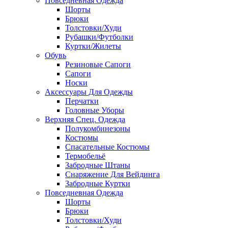
Повседневная Одежда
Шорты
Брюки
Толстовки/Худи
Рубашки/Футболки
Куртки/Жилеты
Обувь
Резиновые Сапоги
Сапоги
Носки
Аксессуары Для Одежды
Перчатки
Головные Уборы
Верхняя Спец. Одежда
Полукомбинезоны
Костюмы
Спасательные Костюмы
Термобельё
Забродные Штаны
Снаряжение Для Вейдинга
Забродные Куртки
Повседневная Одежда
Шорты
Брюки
Толстовки/Худи