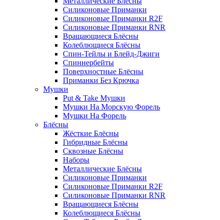
Металлические Блёсны
Силиконовые Приманки
Силиконовые Приманки R2F
Силиконовые Приманки RNR
Вращающиеся Блёсны
Колеблющиеся Блёсны
Спин-Тейлы и Блейд-Джиги
Спиннербейты
Поверхностные Блёсны
Приманки Без Крючка
Мушки
Put & Take Мушки
Мушки На Морскую Форель
Мушки На Форель
Блёсны
Жёсткие Блёсны
Гибридные Блёсны
Сквозные Блёсны
Наборы
Металлические Блёсны
Силиконовые Приманки
Силиконовые Приманки R2F
Силиконовые Приманки RNR
Вращающиеся Блёсны
Колеблющиеся Блёсны