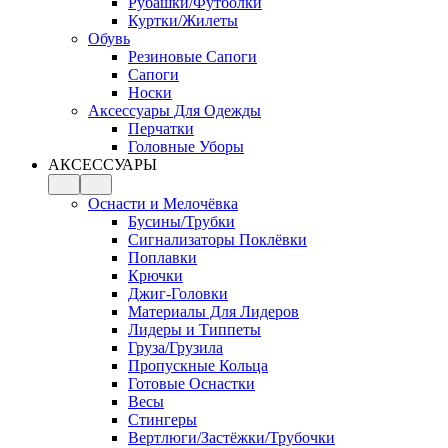
Рубашки/Футболки
Куртки/Жилеты
Обувь
Резиновые Сапоги
Сапоги
Носки
Аксессуары Для Одежды
Перчатки
Головные Уборы
АКСЕССУАРЫ
Оснасти и Мелочёвка
Бусины/Трубки
Сигнализаторы Поклёвки
Поплавки
Крючки
Джиг-Головки
Материалы Для Лидеров
Лидеры и Типпеты
Груза/Грузила
Пропускные Кольца
Готовые Оснастки
Весы
Стингеры
Вертлюги/Застёжки/Трубочки