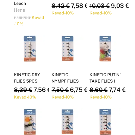
Leech
Обычная цена
Цена со скидкой
Обычная цена
Цена со 
8,42 €
7,58 €
10,03 €
9,03 €
Нет в
Kevad -10%
Kevad -10%
наличии
Kevad
-10%
KINETIC DRY
KINETIC
KINETIC PUT N'
FLIES 5PCS
NYMPF FLIES
TAKE FLIES 1
Обычная цена
Цена со скидкой
Обычная цена
Цена со скидкой
Обычная цена
Цена со с
8,39 €
7,56 €
7,50 €
6,75 €
8,60 €
7,74 €
Kevad -10%
Kevad -10%
Kevad -10%