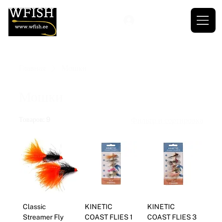
Главная
Мошки
Мошки
Товаров: 9
Фильтр и сортировка
Classic
KINETIC
KINETIC
Streamer Fly
COAST FLIES 1
COAST FLIES 3