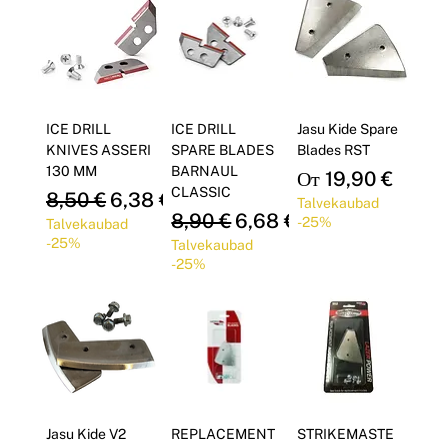
ICE DRILL
ICE DRILL
Jasu Kide Spare
KNIVES ASSERI
SPARE BLADES
Blades RST
130 MM
BARNAUL
Цена со скидкой
От
19,90 €
CLASSIC
Обычная цена
Цена со скидкой
8,50 €
6,38 €
Talvekaubad
Обычная цена
Цена со скидкой
8,90 €
6,68 €
-25%
Talvekaubad
-25%
Talvekaubad
-25%
Jasu Kide V2
REPLACEMENT
STRIKEMASTE