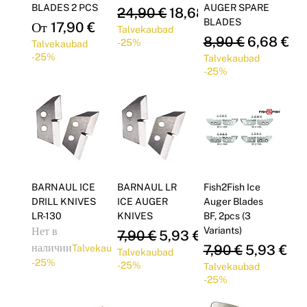
BLADES 2 PCS
AUGER SPARE
Обычная цена
Цена со скидкой
24,90 €
18,68 €
BLADES
Цена со скидкой
От
17,90 €
Talvekaubad
Обычная цена
Цена со с
8,90 €
6,68 €
-25%
Talvekaubad
-25%
Talvekaubad
-25%
BARNAUL ICE
BARNAUL LR
Fish2Fish Ice
DRILL KNIVES
ICE AUGER
Auger Blades
LR-130
KNIVES
BF, 2pcs (3
Нет в
Variants)
Обычная цена
Цена со скидкой
7,90 €
5,93 €
наличии
Обычная цена
Цена со с
7,90 €
5,93 €
Talvekaubad
Talvekaubad
-25%
-25%
Talvekaubad
-25%