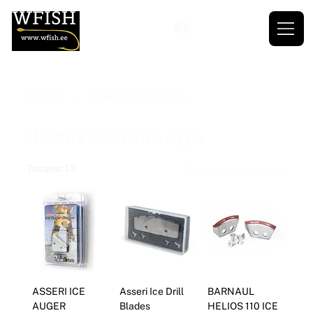
Главная
Лезвия ледового бура
Лезвия ледового бура
Товаров: 13
Фильтр и сортировка
ASSERI ICE
Asseri Ice Drill
BARNAUL
AUGER
Blades
HELIOS 110 ICE