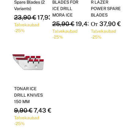
Γ
Spare Blades (2
BLADES FOR
R LAZER
Variants)
ICE DRILL
POWER SPARE
MORA ICE
BLADES
Обычная цена
Цена со скидкой
23,90 €
17,93 €
Обычная цена
Цена со скидкой
Цена со скидкой
25,90 €
19,43 €
От
37,90 €
Talvekaubad
-25%
Talvekaubad
Talvekaubad
-25%
-25%
TONAR ICE
DRILL KNIVES
150 MM
Обычная цена
Цена со скидкой
9,90 €
7,43 €
Talvekaubad
-25%