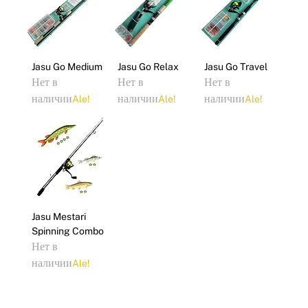
Γ
Jasu Go Medium
Jasu Go Relax
Jasu Go Travel
Нет в
Нет в
Нет в
наличии
наличии
наличии
Ale!
Ale!
Ale!
Jasu Mestari
Spinning Combo
Нет в
наличии
Ale!