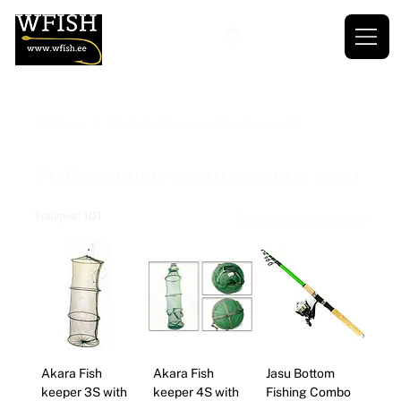
Главная
Рыболовные комплекты и сети
Рыболовные комплекты и сети
Товаров: 101
Фильтр и сортировка
Akara Fish
Akara Fish
Jasu Bottom
keeper 3S with
keeper 4S with
Fishing Combo