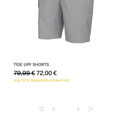
Γ
TIDE UPF SHORTS
Обычная цена
Цена со скидкой
79,99 €
72,00 €
Ale 10% (kajastub ostukorvis)
1
/
1