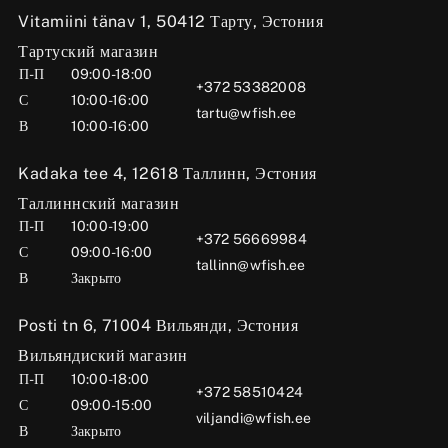
Vitamiini tänav 1, 50412 Тарту, Эстония
Тартуский магазин
П-П
09:00-18:00
+372 53382008
С
10:00-16:00
tartu@wfish.ee
В
10:00-16:00
Kadaka tee 4, 12618 Таллинн, Эстония
Таллиннский магазин
П-П
10:00-19:00
+372 56669984
С
09:00-16:00
tallinn@wfish.ee
В
Закрыто
Posti tn 6, 71004 Вильянди, Эстония
Вильяндиский магазин
П-П
10:00-18:00
+372 58510424
С
09:00-15:00
viljandi@wfish.ee
В
Закрыто