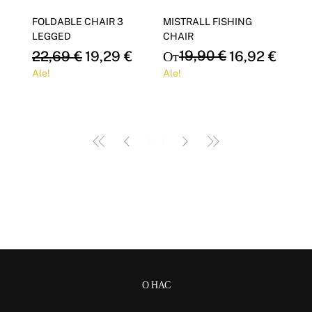
Γ
FOLDABLE CHAIR 3
MISTRALL FISHING
LEGGED
CHAIR
Обычная цена
Цена со скидкой
Обычная цена
Цена со скидкой
19,90 €
22,69 €
19,29 €
От
16,92 €
Ale!
Ale!
1
/
1
О НАС