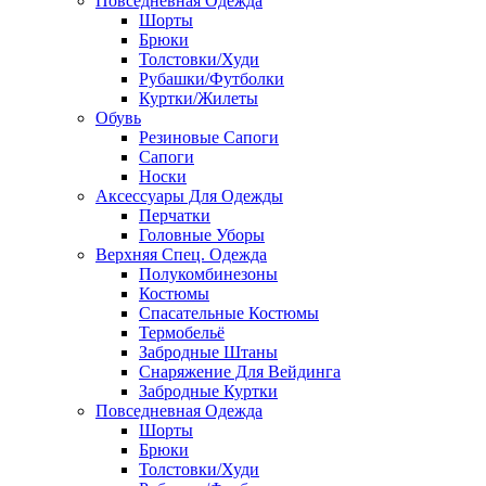
Повседневная Одежда
Шорты
Брюки
Толстовки/Худи
Рубашки/Футболки
Куртки/Жилеты
Обувь
Резиновые Сапоги
Сапоги
Носки
Аксессуары Для Одежды
Перчатки
Головные Уборы
Верхняя Спец. Одежда
Полукомбинезоны
Костюмы
Спасательные Костюмы
Термобельё
Забродные Штаны
Снаряжение Для Вейдинга
Забродные Куртки
Повседневная Одежда
Шорты
Брюки
Толстовки/Худи