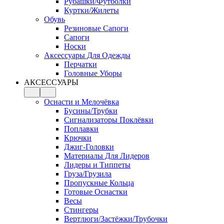
Рубашки/Футболки
Куртки/Жилеты
Обувь
Резиновые Сапоги
Сапоги
Носки
Аксессуары Для Одежды
Перчатки
Головные Уборы
АКСЕССУАРЫ
Оснасти и Мелочёвка
Бусины/Трубки
Сигнализаторы Поклёвки
Поплавки
Крючки
Джиг-Головки
Материалы Для Лидеров
Лидеры и Типпеты
Груза/Грузила
Пропускные Кольца
Готовые Оснастки
Весы
Стингеры
Вертлюги/Застёжки/Трубочки