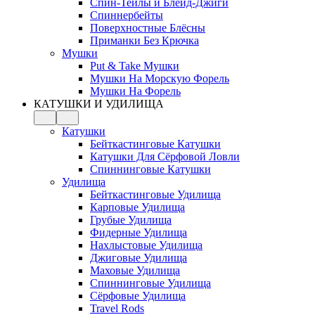
Спин-Тейлы и Блейд-Джиги
Спиннербейты
Поверхностные Блёсны
Приманки Без Крючка
Мушки
Put & Take Мушки
Мушки На Морскую Форель
Мушки На Форель
КАТУШКИ И УДИЛИЩА
Катушки
Бейткастинговые Катушки
Катушки Для Сёрфовой Ловли
Спиннинговые Катушки
Удилища
Бейткастинговые Удилища
Карповые Удилища
Грубые Удилища
Фидерные Удилища
Нахлыстовые Удилища
Джиговые Удилища
Маховые Удилища
Спиннинговые Удилища
Сёрфовые Удилища
Travel Rods