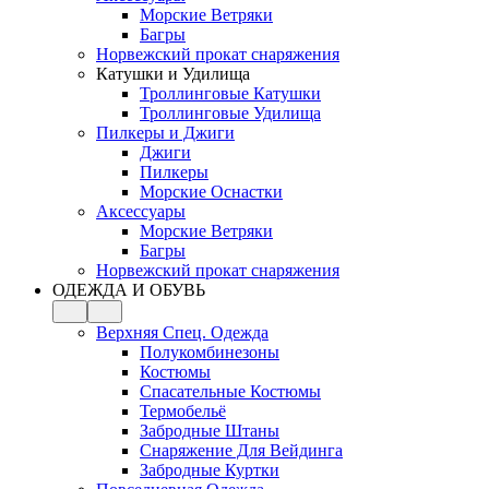
Морские Ветряки
Багры
Норвежский прокат снаряжения
Катушки и Удилища
Троллинговые Катушки
Троллинговые Удилища
Пилкеры и Джиги
Джиги
Пилкеры
Морские Оснастки
Аксессуары
Морские Ветряки
Багры
Норвежский прокат снаряжения
ОДЕЖДА И ОБУВЬ
Верхняя Спец. Одежда
Полукомбинезоны
Костюмы
Спасательные Костюмы
Термобельё
Забродные Штаны
Снаряжение Для Вейдинга
Забродные Куртки