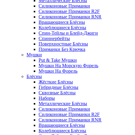
Металлические Блёсны
Силиконовые Приманки
Силиконовые Приманки R2F
Силиконовые Приманки RNR
Вращающиеся Блёсны
Колеблющиеся Блёсны
Спин-Тейлы и Блейд-Джиги
Спиннербейты
Поверхностные Блёсны
Приманки Без Крючка
Мушки
Put & Take Мушки
Мушки На Морскую Форель
Мушки На Форель
Блёсны
Жёсткие Блёсны
Гибридные Блёсны
Сквозные Блёсны
Наборы
Металлические Блёсны
Силиконовые Приманки
Силиконовые Приманки R2F
Силиконовые Приманки RNR
Вращающиеся Блёсны
Колеблющиеся Блёсны