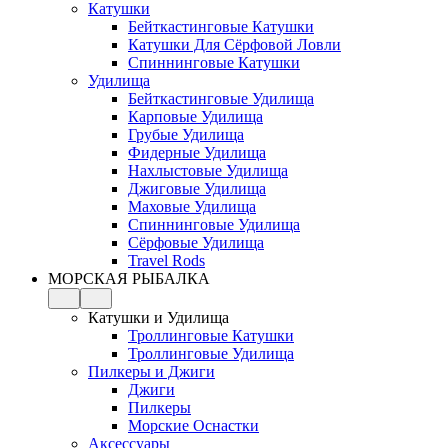
Катушки
Бейткастинговые Катушки
Катушки Для Сёрфовой Ловли
Спиннинговые Катушки
Удилища
Бейткастинговые Удилища
Карповые Удилища
Грубые Удилища
Фидерные Удилища
Нахлыстовые Удилища
Джиговые Удилища
Маховые Удилища
Спиннинговые Удилища
Сёрфовые Удилища
Travel Rods
МОРСКАЯ РЫБАЛКА
Катушки и Удилища
Троллинговые Катушки
Троллинговые Удилища
Пилкеры и Джиги
Джиги
Пилкеры
Морские Оснастки
Аксессуары