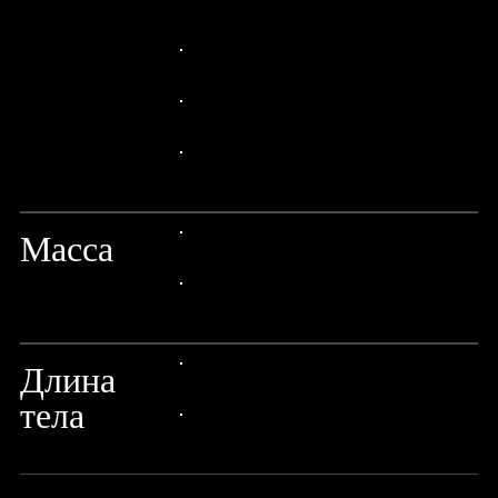
24px Title
24px Title
24px Title
24px Title
Масса
24px Title
24px Title
Длина
24px Title
тела
24px Title