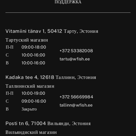
ПОДДЕРЖКА
Vitamiini tänav 1, 50412 Тарту, Эстония
Тартуский магазин
П-П
09:00-18:00
+372 53382008
С
10:00-16:00
tartu@wfish.ee
В
10:00-16:00
Kadaka tee 4, 12618 Таллинн, Эстония
Таллиннский магазин
П-П
10:00-19:00
+372 56669984
С
09:00-16:00
tallinn@wfish.ee
В
Закрыто
Posti tn 6, 71004 Вильянди, Эстония
Вильяндиский магазин