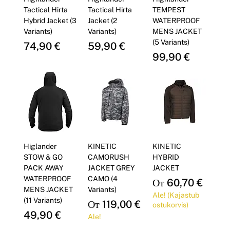
Γ
Tactical Hirta
Tactical Hirta
TEMPEST
Hybrid Jacket (3
Jacket (2
WATERPROOF
Variants)
Variants)
MENS JACKET
(5 Variants)
Цена
Цена
74,90 €
59,90 €
Цена
99,90 €
Higlander
KINETIC
KINETIC
STOW & GO
CAMORUSH
HYBRID
PACK AWAY
JACKET GREY
JACKET
WATERPROOF
CAMO (4
Цена со скидкой
От
60,70 €
MENS JACKET
Variants)
Ale! (Kajastub
(11 Variants)
Цена со скидкой
От
119,00 €
ostukorvis)
Цена
49,90 €
Ale!