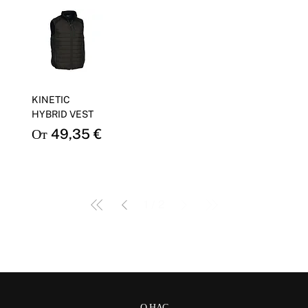
KINETIC
HYBRID VEST
Цена со скидкой
От
49,35 €
1
/
2
О НАС