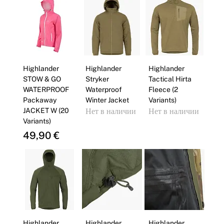
Highlander
Highlander
Highlander
STOW & GO
Stryker
Tactical Hirta
WATERPROOF
Waterproof
Fleece (2
Packaway
Winter Jacket
Variants)
JACKET W (20
Нет в наличии
Нет в наличии
Variants)
Цена
49,90 €
Highlander
Highlander
Highlander