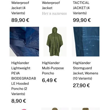
Waterproof
Waterproof
TACTICAL
Jacket (4
Jacket
JACKET (4
Variants)
Нет в наличии
Variants)
Цена
Цена
89,90 €
99,90 €
Highlander
Highlander
Highlander
Lightweight
Multi-Purpose
Stormguard
PEVA
Poncho
Jacket, Womens
BIODEGRADAB
(10 Variants)
Цена
6,49 €
LE Hooded
Цена
27,90 €
Poncho (2
Variants)
Цена
8,90 €