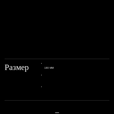
Размер
180 MM
24px Title
24px Title
—