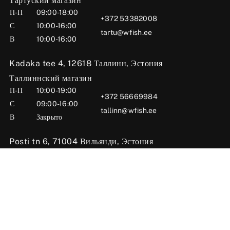
Тартуский магазин
П-П
09:00-18:00
+372 53382008
С
10:00-16:00
tartu@wfish.ee
В
10:00-16:00
Kadaka tee 4, 12618 Таллинн, Эстония
Таллиннский магазин
П-П
10:00-19:00
+372 56669984
С
09:00-16:00
tallinn@wfish.ee
В
Закрыто
Posti tn 6, 71004 Вильянди, Эстония
Вильяндиский магазин
П-П
10:00-18:00
+372 58510424
С
09:00-15:00
viljandi@wfish.ee
В
Закрыто
Oü Wfish 2025