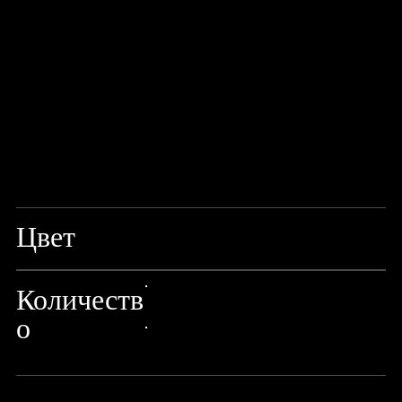
Цвет
MIX
Количеств
24px Title
о
24px Title