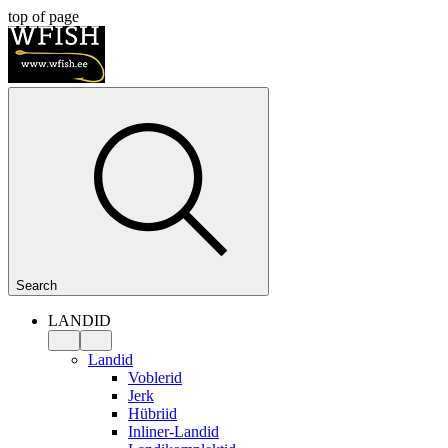
top of page
Search
LANDID
Landid
Voblerid
Jerk
Hübriid
Inliner-Landid