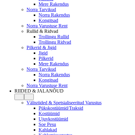
Mere Rakendus
Norra Tarvikud
Norra Rakendus
Kongitsad
Norra Varustuse Rent
Rullid & Ridvad
Trollingu Rullid
Trollingu Ridvad
Pilkerid & Jigid
Jigid
Pilkerid
Mere Rakendus
Norra Tarvikud
Norra Rakendus
Kongitsad
Norra Varustuse Rent
RIIDED & JALANÕUD
Välisriided & Spetsialiseeritud Varustus
Pükskostüümid/Traksid
Kostüümid
Ujuvkostüümid
Soe Pesu
Kahlakad