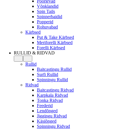
Pöörlevad
Võnklandid
Spin Tails
Spinnerbaidid
Popperid
Rohuvabad
Kärbsed
Put & Take Kärbsed
Meriforelli Kärbsed
Forelli Kärbsed
RULLID & RIDVAD
Rullid
Baitcastingu Rullid
Surfi Rullid
Spinningu Rullid
Ridvad
Baitcastingu Ridvad
Karpkala Ridvad
Tonka Ridvad
Feederid
Lendõnged
Jiggingu Ridvad
Käsiõnged
Spinningu Ridvad