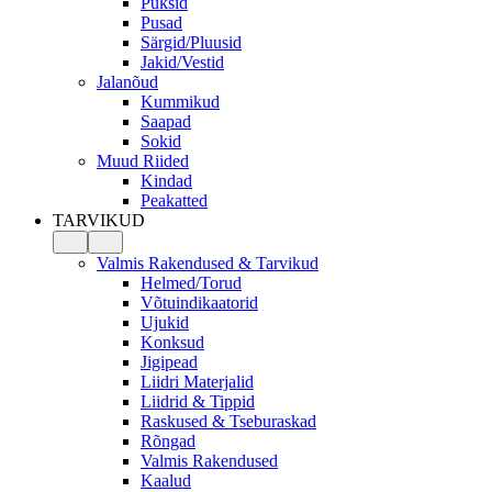
Püksid
Pusad
Särgid/Pluusid
Jakid/Vestid
Jalanõud
Kummikud
Saapad
Sokid
Muud Riided
Kindad
Peakatted
TARVIKUD
Valmis Rakendused & Tarvikud
Helmed/Torud
Võtuindikaatorid
Ujukid
Konksud
Jigipead
Liidri Materjalid
Liidrid & Tippid
Raskused & Tseburaskad
Rõngad
Valmis Rakendused
Kaalud