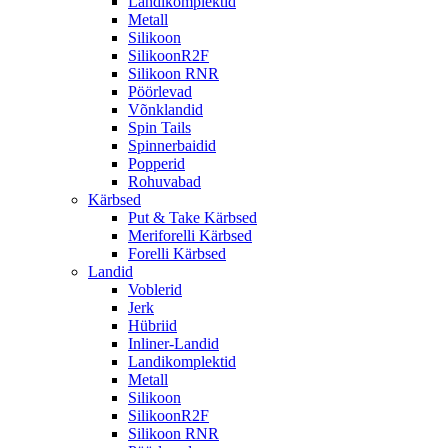
Landikomplektid
Metall
Silikoon
SilikoonR2F
Silikoon RNR
Pöörlevad
Võnklandid
Spin Tails
Spinnerbaidid
Popperid
Rohuvabad
Kärbsed
Put & Take Kärbsed
Meriforelli Kärbsed
Forelli Kärbsed
Landid
Voblerid
Jerk
Hübriid
Inliner-Landid
Landikomplektid
Metall
Silikoon
SilikoonR2F
Silikoon RNR