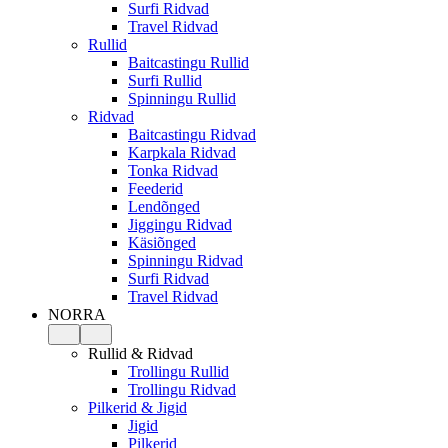
Surfi Ridvad
Travel Ridvad
Rullid
Baitcastingu Rullid
Surfi Rullid
Spinningu Rullid
Ridvad
Baitcastingu Ridvad
Karpkala Ridvad
Tonka Ridvad
Feederid
Lendõnged
Jiggingu Ridvad
Käsiõnged
Spinningu Ridvad
Surfi Ridvad
Travel Ridvad
NORRA
Rullid & Ridvad
Trollingu Rullid
Trollingu Ridvad
Pilkerid & Jigid
Jigid
Pilkerid