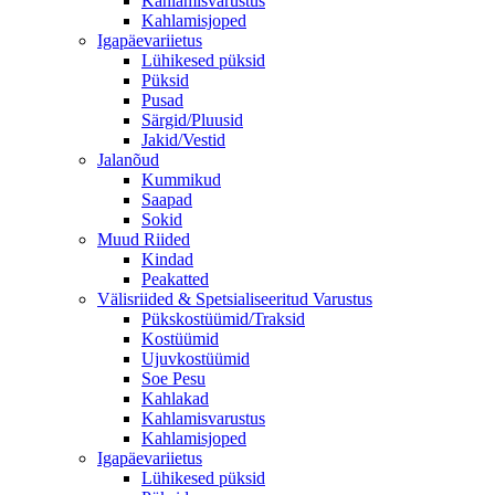
Kahlamisvarustus
Kahlamisjoped
Igapäevariietus
Lühikesed püksid
Püksid
Pusad
Särgid/Pluusid
Jakid/Vestid
Jalanõud
Kummikud
Saapad
Sokid
Muud Riided
Kindad
Peakatted
Välisriided & Spetsialiseeritud Varustus
Pükskostüümid/Traksid
Kostüümid
Ujuvkostüümid
Soe Pesu
Kahlakad
Kahlamisvarustus
Kahlamisjoped
Igapäevariietus
Lühikesed püksid