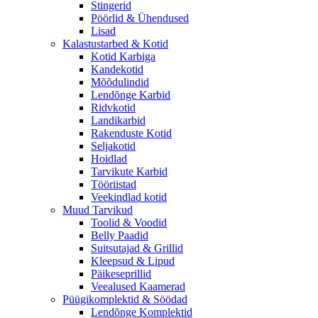
Stingerid
Pöörlid & Ühendused
Lisad
Kalastustarbed & Kotid
Kotid Karbiga
Kandekotid
Mõõdulindid
Lendõnge Karbid
Ridvkotid
Landikarbid
Rakenduste Kotid
Seljakotid
Hoidlad
Tarvikute Karbid
Tööriistad
Veekindlad kotid
Muud Tarvikud
Toolid & Voodid
Belly Paadid
Suitsutajad & Grillid
Kleepsud & Lipud
Päikeseprillid
Veealused Kaamerad
Püügikomplektid & Söödad
Lendõnge Komplektid