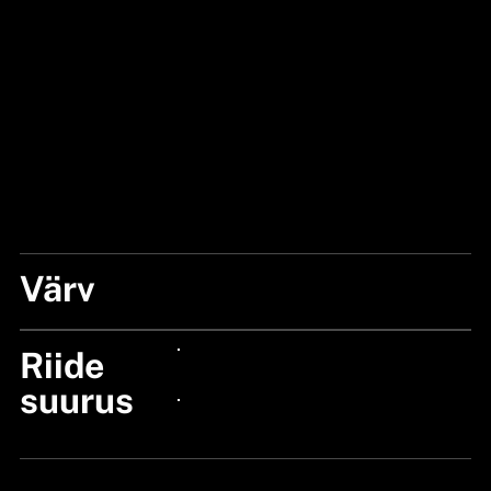
Värv
BLACK
Riide
24px Title
suurus
24px Title