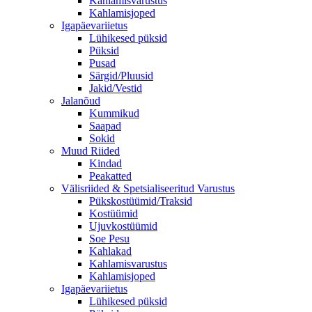
Kahlamisvarustus
Kahlamisjoped
Igapäevariietus
Lühikesed püksid
Püksid
Pusad
Särgid/Pluusid
Jakid/Vestid
Jalanõud
Kummikud
Saapad
Sokid
Muud Riided
Kindad
Peakatted
Välisriided & Spetsialiseeritud Varustus
Pükskostüümid/Traksid
Kostüümid
Ujuvkostüümid
Soe Pesu
Kahlakad
Kahlamisvarustus
Kahlamisjoped
Igapäevariietus
Lühikesed püksid