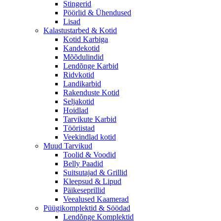
Stingerid
Pöörlid & Ühendused
Lisad
Kalastustarbed & Kotid
Kotid Karbiga
Kandekotid
Mõõdulindid
Lendõnge Karbid
Ridvkotid
Landikarbid
Rakenduste Kotid
Seljakotid
Hoidlad
Tarvikute Karbid
Tööriistad
Veekindlad kotid
Muud Tarvikud
Toolid & Voodid
Belly Paadid
Suitsutajad & Grillid
Kleepsud & Lipud
Päikeseprillid
Veealused Kaamerad
Püügikomplektid & Söödad
Lendõnge Komplektid