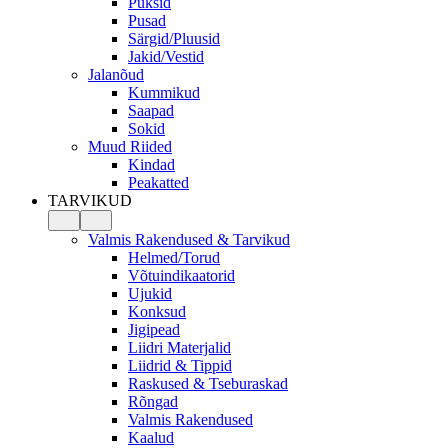
Püksid
Pusad
Särgid/Pluusid
Jakid/Vestid
Jalanõud
Kummikud
Saapad
Sokid
Muud Riided
Kindad
Peakatted
TARVIKUD
Valmis Rakendused & Tarvikud
Helmed/Torud
Võtuindikaatorid
Ujukid
Konksud
Jigipead
Liidri Materjalid
Liidrid & Tippid
Raskused & Tseburaskad
Rõngad
Valmis Rakendused
Kaalud