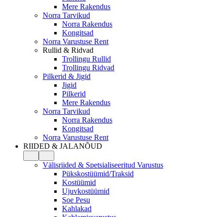
Mere Rakendus
Norra Tarvikud
Norra Rakendus
Kongitsad
Norra Varustuse Rent
Rullid & Ridvad
Trollingu Rullid
Trollingu Ridvad
Pilkerid & Jigid
Jigid
Pilkerid
Mere Rakendus
Norra Tarvikud
Norra Rakendus
Kongitsad
Norra Varustuse Rent
RIIDED & JALANÕUD
Välisriided & Spetsialiseeritud Varustus
Pükskostüümid/Traksid
Kostüümid
Ujuvkostüümid
Soe Pesu
Kahlakad