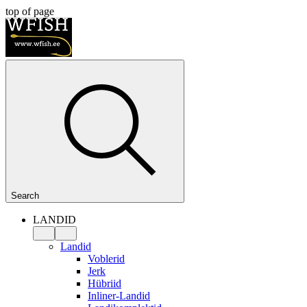
top of page
Search
LANDID
Landid
Voblerid
Jerk
Hübriid
Inliner-Landid