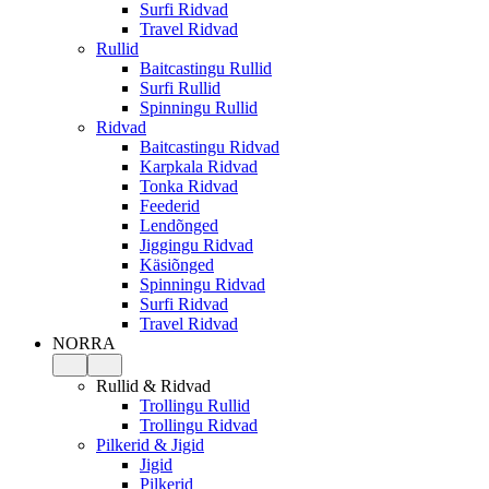
Surfi Ridvad
Travel Ridvad
Rullid
Baitcastingu Rullid
Surfi Rullid
Spinningu Rullid
Ridvad
Baitcastingu Ridvad
Karpkala Ridvad
Tonka Ridvad
Feederid
Lendõnged
Jiggingu Ridvad
Käsiõnged
Spinningu Ridvad
Surfi Ridvad
Travel Ridvad
NORRA
Rullid & Ridvad
Trollingu Rullid
Trollingu Ridvad
Pilkerid & Jigid
Jigid
Pilkerid