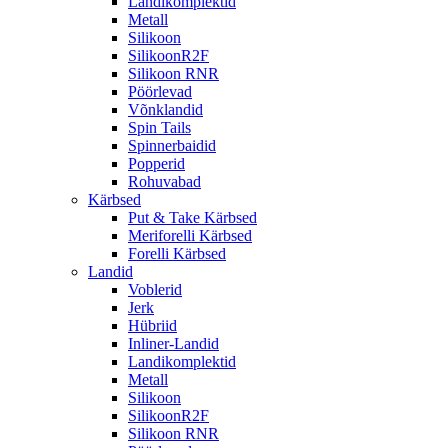
Landikomplektid
Metall
Silikoon
SilikoonR2F
Silikoon RNR
Pöörlevad
Võnklandid
Spin Tails
Spinnerbaidid
Popperid
Rohuvabad
Kärbsed
Put & Take Kärbsed
Meriforelli Kärbsed
Forelli Kärbsed
Landid
Voblerid
Jerk
Hübriid
Inliner-Landid
Landikomplektid
Metall
Silikoon
SilikoonR2F
Silikoon RNR