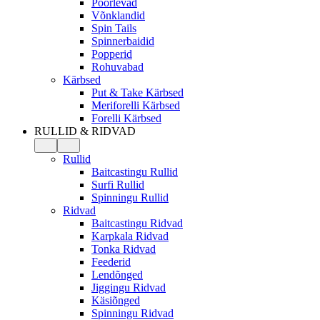
Pöörlevad
Võnklandid
Spin Tails
Spinnerbaidid
Popperid
Rohuvabad
Kärbsed
Put & Take Kärbsed
Meriforelli Kärbsed
Forelli Kärbsed
RULLID & RIDVAD
Rullid
Baitcastingu Rullid
Surfi Rullid
Spinningu Rullid
Ridvad
Baitcastingu Ridvad
Karpkala Ridvad
Tonka Ridvad
Feederid
Lendõnged
Jiggingu Ridvad
Käsiõnged
Spinningu Ridvad