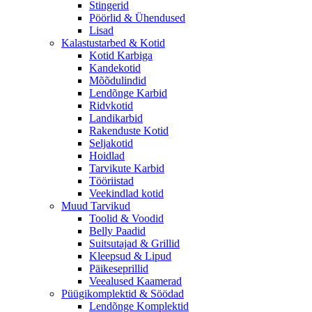
Stingerid
Pöörlid & Ühendused
Lisad
Kalastustarbed & Kotid
Kotid Karbiga
Kandekotid
Mõõdulindid
Lendõnge Karbid
Ridvkotid
Landikarbid
Rakenduste Kotid
Seljakotid
Hoidlad
Tarvikute Karbid
Tööriistad
Veekindlad kotid
Muud Tarvikud
Toolid & Voodid
Belly Paadid
Suitsutajad & Grillid
Kleepsud & Lipud
Päikeseprillid
Veealused Kaamerad
Püügikomplektid & Söödad
Lendõnge Komplektid