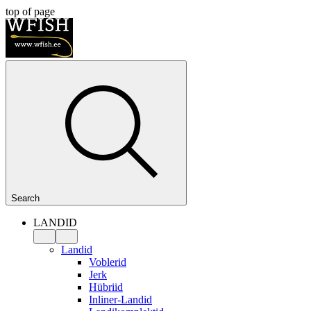
top of page
Search
LANDID
Landid
Voblerid
Jerk
Hübriid
Inliner-Landid