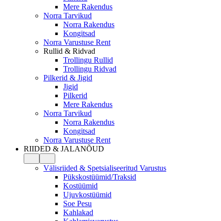
Mere Rakendus
Norra Tarvikud
Norra Rakendus
Kongitsad
Norra Varustuse Rent
Rullid & Ridvad
Trollingu Rullid
Trollingu Ridvad
Pilkerid & Jigid
Jigid
Pilkerid
Mere Rakendus
Norra Tarvikud
Norra Rakendus
Kongitsad
Norra Varustuse Rent
RIIDED & JALANÕUD
Välisriided & Spetsialiseeritud Varustus
Pükskostüümid/Traksid
Kostüümid
Ujuvkostüümid
Soe Pesu
Kahlakad