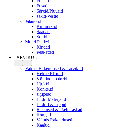
Püksid
Pusad
Särgid/Pluusid
Jakid/Vestid
Jalanõud
Kummikud
Saapad
Sokid
Muud Riided
Kindad
Peakatted
TARVIKUD
Valmis Rakendused & Tarvikud
Helmed/Torud
Võtuindikaatorid
Ujukid
Konksud
Jigipead
Liidri Materjalid
Liidrid & Tippid
Raskused & Tseburaskad
Rõngad
Valmis Rakendused
Kaalud