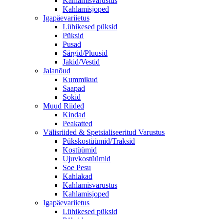
Kahlamisvarustus
Kahlamisjoped
Igapäevariietus
Lühikesed püksid
Püksid
Pusad
Särgid/Pluusid
Jakid/Vestid
Jalanõud
Kummikud
Saapad
Sokid
Muud Riided
Kindad
Peakatted
Välisriided & Spetsialiseeritud Varustus
Pükskostüümid/Traksid
Kostüümid
Ujuvkostüümid
Soe Pesu
Kahlakad
Kahlamisvarustus
Kahlamisjoped
Igapäevariietus
Lühikesed püksid