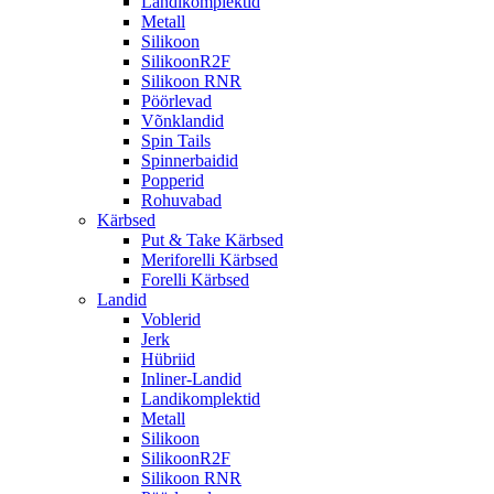
Landikomplektid
Metall
Silikoon
SilikoonR2F
Silikoon RNR
Pöörlevad
Võnklandid
Spin Tails
Spinnerbaidid
Popperid
Rohuvabad
Kärbsed
Put & Take Kärbsed
Meriforelli Kärbsed
Forelli Kärbsed
Landid
Voblerid
Jerk
Hübriid
Inliner-Landid
Landikomplektid
Metall
Silikoon
SilikoonR2F
Silikoon RNR