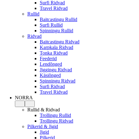
Surfi Ridvad
Travel Ridvad
Rullid
Baitcastingu Rullid
Surfi Rullid
Spinningu Rullid
Ridvad
Baitcastingu Ridvad
Karpkala Ridvad
Tonka Ridvad
Feederid
Lendõnged
Jiggingu Ridvad
Käsiõnged
Spinningu Ridvad
Surfi Ridvad
Travel Ridvad
NORRA
Rullid & Ridvad
Trollingu Rullid
Trollingu Ridvad
Pilkerid & Jigid
Jigid
Pilkerid