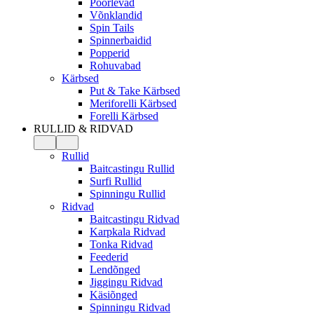
Pöörlevad
Võnklandid
Spin Tails
Spinnerbaidid
Popperid
Rohuvabad
Kärbsed
Put & Take Kärbsed
Meriforelli Kärbsed
Forelli Kärbsed
RULLID & RIDVAD
Rullid
Baitcastingu Rullid
Surfi Rullid
Spinningu Rullid
Ridvad
Baitcastingu Ridvad
Karpkala Ridvad
Tonka Ridvad
Feederid
Lendõnged
Jiggingu Ridvad
Käsiõnged
Spinningu Ridvad