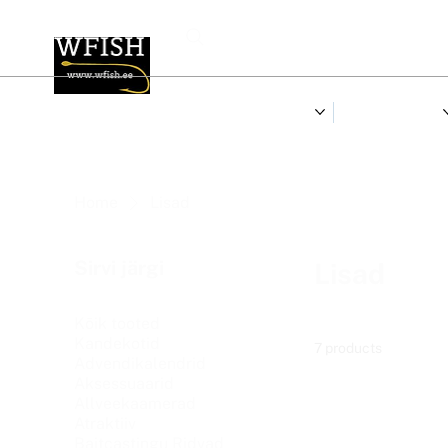
LANDID
RULLID & RIDVAD
Home
Lisad
Sirvi järgi
Lisad
Kõik tooted
Kandekotid
7 products
Advendikalendrid
Aksessuaarid
Allveekaamerad
Atraktiiv
Baitcastingu Ridvad