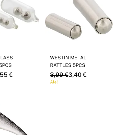
GLASS
WESTIN METAL
5PCS
RATTLES 5PCS
Price
ce
Regular Price
Sale Price
,55 €
3,99 €
3,40 €
Ale!