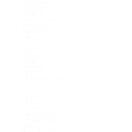
Talikalastus
Talikastid
Talilandid
Talilantide Komplektid
Talipüügi Jigid
Talipüügi Komplektid
Talipüügitarvikud
Taliridvad
Talirullid
Talisöödad
Talitamiil
Taliunnad
Talv
Talvised Kajaloodid
Tamiilid
Tamiilid ja Nöörid
Tonka Ridvad
Tööriistad
Travel Rods
Trollingu Ridvad
Trollingu Rullid
Ujukid
Ujuvkostüümid