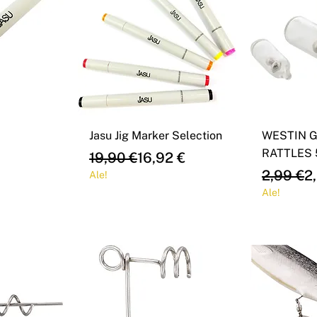
Jasu Jig Marker Selection
WESTIN 
RATTLES 
e
Regular Price
Sale Price
19,90 €
16,92 €
Regular 
Sale Pri
2,99 €
2
Ale!
Ale!