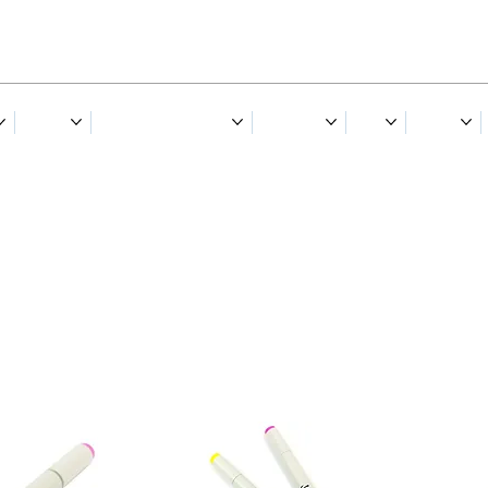
NORRA
RIIDED & JALANÕUD
TARVIKUD
TALV
KINGID