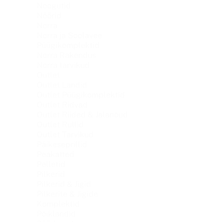
Noogutid
Nöörid
Norra
Norra ja Soolavee
Püügikomplektid
Norra Rakendus
Norra tarvikud
Outlet
Outlet Landid
Outlet Püügikomplektid
Outlet Ridvad
Outlet Riided & Jalanõud
Outlet Rullid
Outlet Tarvikud
Päikeseprillid
Peakatted
Pelletid
Pilkerid
Pilkerid & Jigid
Pilkerite & Jigide
Komplektid
Põiklandid