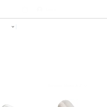
Logi sisse
OUTLET
KALASTUSREISID
Sorteeri:
Name A-Z