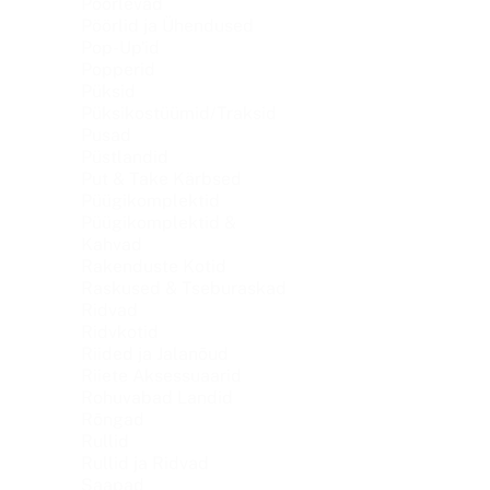
Pöörlevad
Pöörlid ja Ühendused
Pop-Up'id
Popperid
Püksid
Püksikostüümid/Traksid
Pusad
Püstlandid
Put & Take Kärbsed
Püügikomplektid
Püügikomplektid &
Kahvad
Rakenduste Kotid
Raskused & Tseburaskad
Ridvad
Ridvkotid
Riided ja Jalanõud
Riiete Aksessuaarid
Rohuvabad Landid
Rõngad
Rullid
Rullid ja Ridvad
Saapad