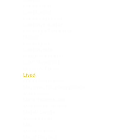
Landikarbid
Landikarbid
Landikomplektid
Lendõnge Karbid
Lendõnge Tamiilid ja
Nöörid
Lendõnged
Lendõngede
Püügikomplektid
Liidri Materjalid
Liidrid & Tippid
Lisad
Lühikesed Püksid
Magevee Püügikomplektid
Marmõssid
Mere Rakendused
Meriforellikärbsed
Metall Landid
Mõõdulindid
Muu
Muud Kahvad
Muud Tarvikud