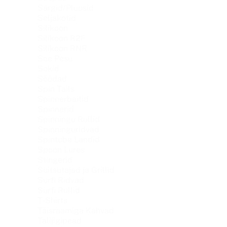
Särgid/Pluusid
Seljakotid
Silikoon
Silikoon R2F
Silikoon RNR
Soe Pesu
Sokid
Söödad
Spin Tails
Spinnerbaitid
Spinnerid
Spinningu Rullid
Spinninguridvad
Spintube Landid
Spoon Lures
Stingerid
Suitsutajad ja Grillid
Surfi Ridvad
Surfi Rullid
T-Shirts
Täisraamiga Kahvad
Talijigipead