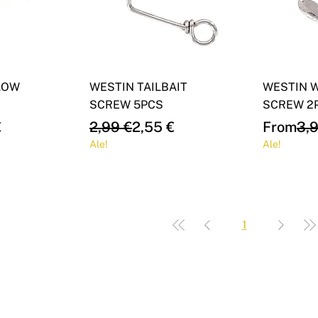
LOW
WESTIN TAILBAIT
WESTIN 
SCREW 5PCS
SCREW 2
e
Regular Price
Sale Price
Regular 
€
2,99 €
2,55 €
From
3,
Ale!
Ale!
1