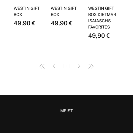
Γ
WESTIN GIFT
WESTIN GIFT
WESTIN GIFT
BOX
BOX
BOX DIETMAR
ISAIASCHS
Price
Price
49,90 €
49,90 €
FAVORITES
Price
49,90 €
1
/
1
MEIST