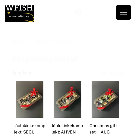
Home
Kingikomplektid
Kingikomplektid
9 products
Filter & Sort
Jõulukinkekomp
Jõulukinkekomp
Christmas gift
lekt: SEGU
lekt: AHVEN
set: HAUG