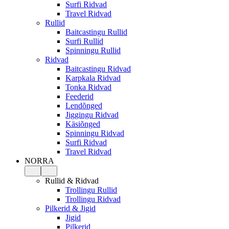
Surfi Ridvad
Travel Ridvad
Rullid
Baitcastingu Rullid
Surfi Rullid
Spinningu Rullid
Ridvad
Baitcastingu Ridvad
Karpkala Ridvad
Tonka Ridvad
Feederid
Lendõnged
Jiggingu Ridvad
Käsiõnged
Spinningu Ridvad
Surfi Ridvad
Travel Ridvad
NORRA
Rullid & Ridvad
Trollingu Rullid
Trollingu Ridvad
Pilkerid & Jigid
Jigid
Pilkerid