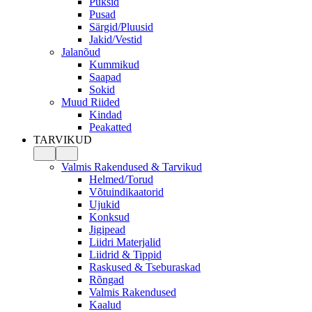
Püksid
Pusad
Särgid/Pluusid
Jakid/Vestid
Jalanõud
Kummikud
Saapad
Sokid
Muud Riided
Kindad
Peakatted
TARVIKUD
Valmis Rakendused & Tarvikud
Helmed/Torud
Võtuindikaatorid
Ujukid
Konksud
Jigipead
Liidri Materjalid
Liidrid & Tippid
Raskused & Tseburaskad
Rõngad
Valmis Rakendused
Kaalud