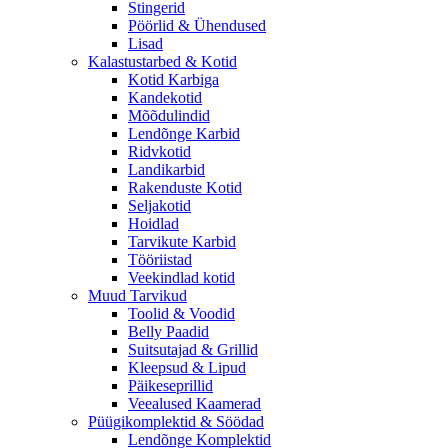
Stingerid
Pöörlid & Ühendused
Lisad
Kalastustarbed & Kotid
Kotid Karbiga
Kandekotid
Mõõdulindid
Lendõnge Karbid
Ridvkotid
Landikarbid
Rakenduste Kotid
Seljakotid
Hoidlad
Tarvikute Karbid
Tööriistad
Veekindlad kotid
Muud Tarvikud
Toolid & Voodid
Belly Paadid
Suitsutajad & Grillid
Kleepsud & Lipud
Päikeseprillid
Veealused Kaamerad
Püügikomplektid & Söödad
Lendõnge Komplektid