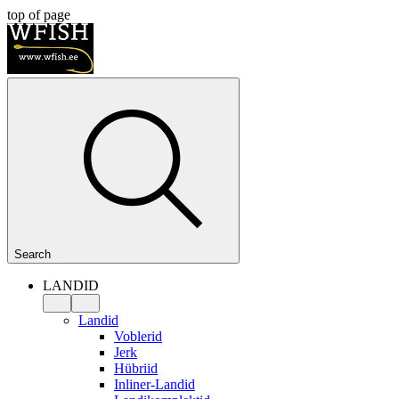
top of page
Search
LANDID
Landid
Voblerid
Jerk
Hübriid
Inliner-Landid