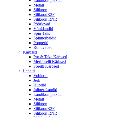
Landikomplektid
Metall
Silikoon
SilikoonR2F
Silikoon RNR
Pöörlevad
Võnklandid
Spin Tails
Spinnerbaidid
Popperid
Rohuvabad
Kärbsed
Put & Take Kärbsed
Meriforelli Kärbsed
Forelli Kärbsed
Landid
Voblerid
Jerk
Hübriid
Inliner-Landid
Landikomplektid
Metall
Silikoon
SilikoonR2F
Silikoon RNR