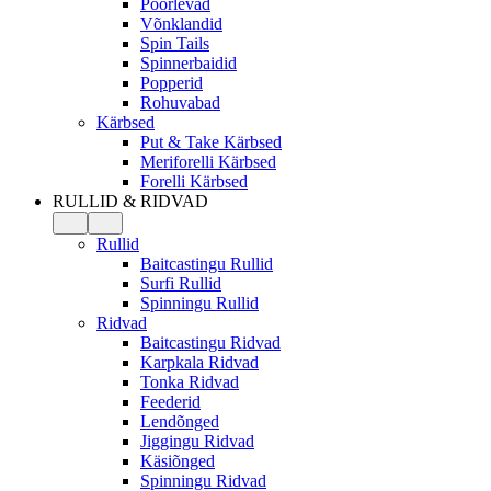
Pöörlevad
Võnklandid
Spin Tails
Spinnerbaidid
Popperid
Rohuvabad
Kärbsed
Put & Take Kärbsed
Meriforelli Kärbsed
Forelli Kärbsed
RULLID & RIDVAD
Rullid
Baitcastingu Rullid
Surfi Rullid
Spinningu Rullid
Ridvad
Baitcastingu Ridvad
Karpkala Ridvad
Tonka Ridvad
Feederid
Lendõnged
Jiggingu Ridvad
Käsiõnged
Spinningu Ridvad