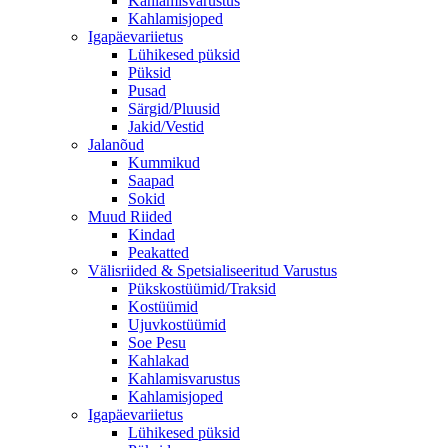
Kahlamisvarustus
Kahlamisjoped
Igapäevariietus
Lühikesed püksid
Püksid
Pusad
Särgid/Pluusid
Jakid/Vestid
Jalanõud
Kummikud
Saapad
Sokid
Muud Riided
Kindad
Peakatted
Välisriided & Spetsialiseeritud Varustus
Pükskostüümid/Traksid
Kostüümid
Ujuvkostüümid
Soe Pesu
Kahlakad
Kahlamisvarustus
Kahlamisjoped
Igapäevariietus
Lühikesed püksid