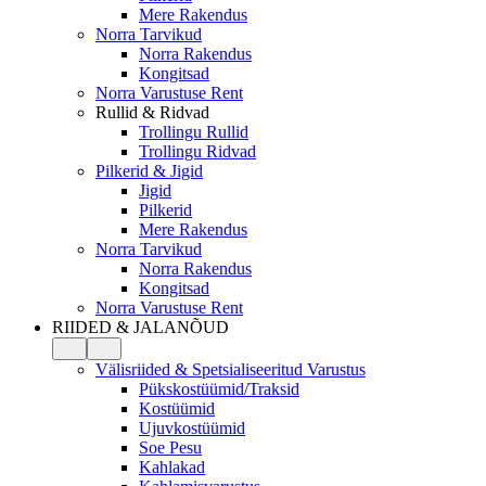
Mere Rakendus
Norra Tarvikud
Norra Rakendus
Kongitsad
Norra Varustuse Rent
Rullid & Ridvad
Trollingu Rullid
Trollingu Ridvad
Pilkerid & Jigid
Jigid
Pilkerid
Mere Rakendus
Norra Tarvikud
Norra Rakendus
Kongitsad
Norra Varustuse Rent
RIIDED & JALANÕUD
Välisriided & Spetsialiseeritud Varustus
Pükskostüümid/Traksid
Kostüümid
Ujuvkostüümid
Soe Pesu
Kahlakad