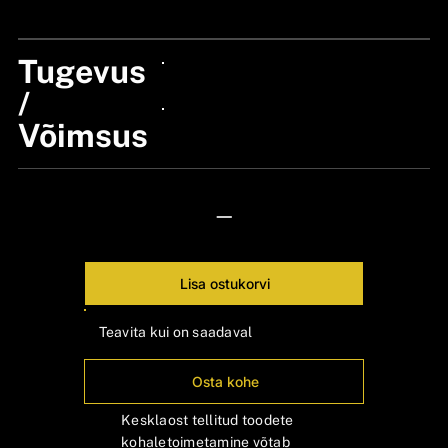
24px Title
Tugevus
24px Title
/
Võimsus
24px Title
—
Lisa ostukorvi
Teavita kui on saadaval
Osta kohe
Kesklaost tellitud toodete
kohaletoimetamine võtab