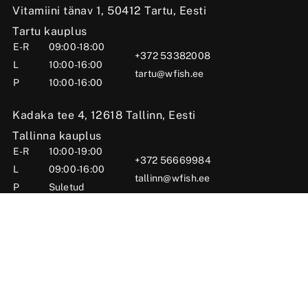
Vitamiini tänav 1, 50412 Tartu, Eesti
Tartu kauplus
E-R
09:00-18:00
+372 53382008
L
10:00-16:00
tartu@wfish.ee
P
10:00-16:00
Kadaka tee 4, 12618 Tallinn, Eesti
Tallinna kauplus
E-R
10:00-19:00
+372 56669984
L
09:00-16:00
tallinn@wfish.ee
P
Suletud
Posti tn 6, Viljandi, 71004 Viljandimaa, Eesti
Viljandi kauplus
E-R
10:00-18:00
+372 58510424
L
09:00-15:00
viljandi@wfish.ee
P
Suletud