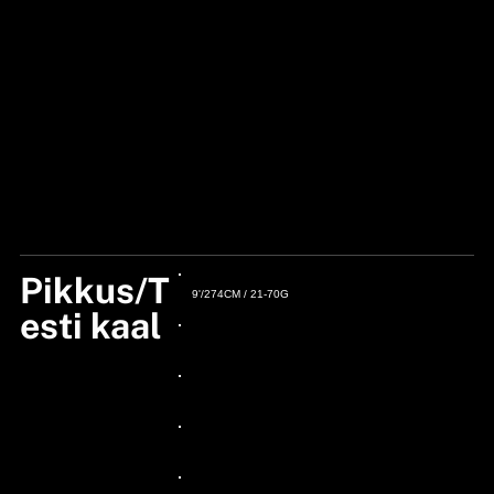
Pikkus/T
9'/274CM / 21-70G
esti kaal
24px Title
24px Title
24px Title