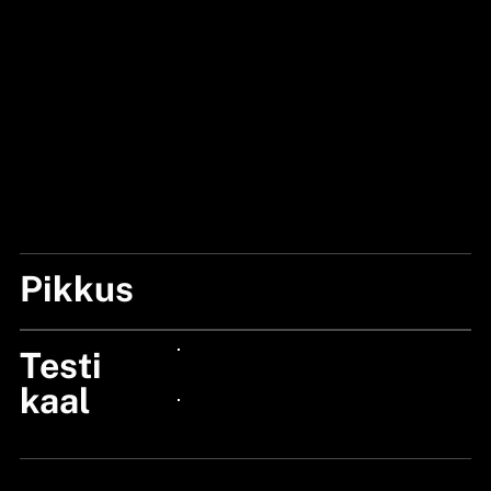
Pikkus
7'2"/215CM
Testi
24px Title
kaal
24px Title