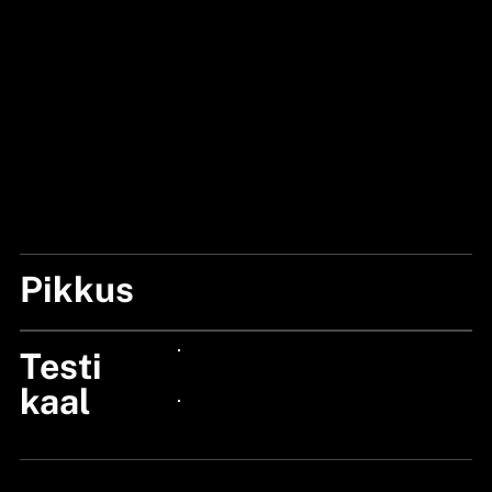
Pikkus
8"/240CM
Testi
24px Title
kaal
24px Title