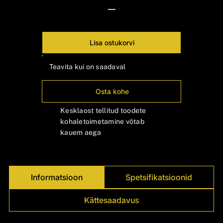
Γ
—
Lisa ostukorvi
Teavita kui on saadaval
Osta kohe
Kesklaost tellitud toodete
kohaletoimetamine võtab
kauem aega
Informatsioon
Spetsifikatsioonid
Kättesaadavus