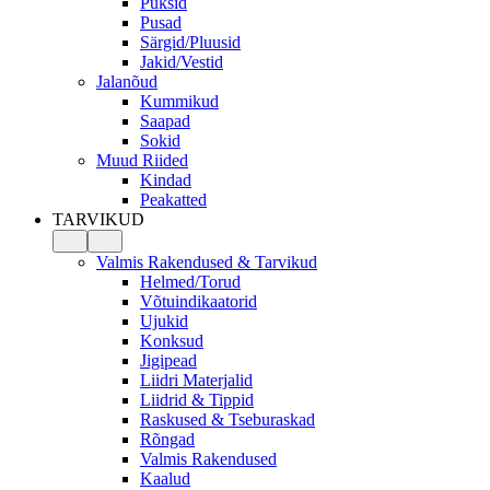
Püksid
Pusad
Särgid/Pluusid
Jakid/Vestid
Jalanõud
Kummikud
Saapad
Sokid
Muud Riided
Kindad
Peakatted
TARVIKUD
Valmis Rakendused & Tarvikud
Helmed/Torud
Võtuindikaatorid
Ujukid
Konksud
Jigipead
Liidri Materjalid
Liidrid & Tippid
Raskused & Tseburaskad
Rõngad
Valmis Rakendused
Kaalud