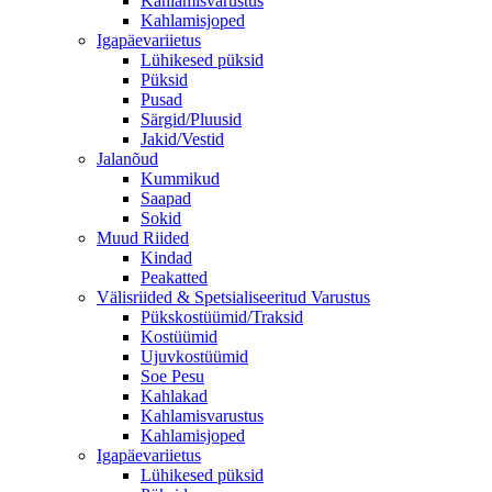
Kahlamisvarustus
Kahlamisjoped
Igapäevariietus
Lühikesed püksid
Püksid
Pusad
Särgid/Pluusid
Jakid/Vestid
Jalanõud
Kummikud
Saapad
Sokid
Muud Riided
Kindad
Peakatted
Välisriided & Spetsialiseeritud Varustus
Pükskostüümid/Traksid
Kostüümid
Ujuvkostüümid
Soe Pesu
Kahlakad
Kahlamisvarustus
Kahlamisjoped
Igapäevariietus
Lühikesed püksid