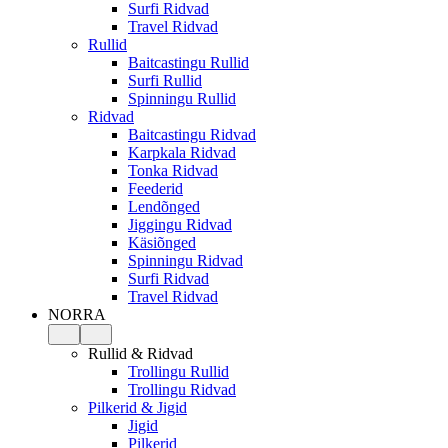
Surfi Ridvad
Travel Ridvad
Rullid
Baitcastingu Rullid
Surfi Rullid
Spinningu Rullid
Ridvad
Baitcastingu Ridvad
Karpkala Ridvad
Tonka Ridvad
Feederid
Lendõnged
Jiggingu Ridvad
Käsiõnged
Spinningu Ridvad
Surfi Ridvad
Travel Ridvad
NORRA
Rullid & Ridvad
Trollingu Rullid
Trollingu Ridvad
Pilkerid & Jigid
Jigid
Pilkerid