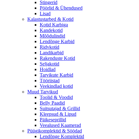
Stingerid
Pöörlid & Ühendused
Lisad
Kalastustarbed & Kotid
Kotid Karbiga
Kandekotid
Mõõdulindid
Lendõnge Karbid
Ridvkotid
Landikarbid
Rakenduste Kotid
Seljakotid
Hoidlad
Tarvikute Karbid
Tööriistad
Veekindlad kotid
Muud Tarvikud
Toolid & Voodid
Belly Paadid
Suitsutajad & Grillid
Kleepsud & Lipud
Päikeseprillid
Veealused Kaamerad
Püügikomplektid & Söödad
Lendõnge Komplektid