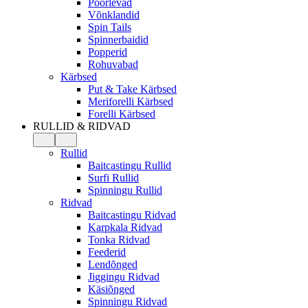
Pöörlevad
Võnklandid
Spin Tails
Spinnerbaidid
Popperid
Rohuvabad
Kärbsed
Put & Take Kärbsed
Meriforelli Kärbsed
Forelli Kärbsed
RULLID & RIDVAD
Rullid
Baitcastingu Rullid
Surfi Rullid
Spinningu Rullid
Ridvad
Baitcastingu Ridvad
Karpkala Ridvad
Tonka Ridvad
Feederid
Lendõnged
Jiggingu Ridvad
Käsiõnged
Spinningu Ridvad