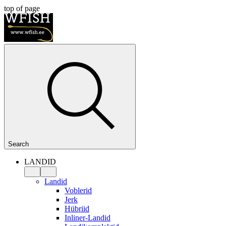
top of page
Search
LANDID
Landid
Voblerid
Jerk
Hübriid
Inliner-Landid