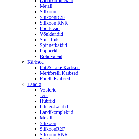
Landikomplektid
Metall
Silikoon
SilikoonR2F
Silikoon RNR
Pöörlevad
Võnklandid
Spin Tails
Spinnerbaidid
Popperid
Rohuvabad
Kärbsed
Put & Take Kärbsed
Meriforelli Kärbsed
Forelli Kärbsed
Landid
Voblerid
Jerk
Hübriid
Inliner-Landid
Landikomplektid
Metall
Silikoon
SilikoonR2F
Silikoon RNR