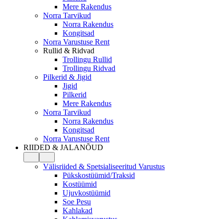
Mere Rakendus
Norra Tarvikud
Norra Rakendus
Kongitsad
Norra Varustuse Rent
Rullid & Ridvad
Trollingu Rullid
Trollingu Ridvad
Pilkerid & Jigid
Jigid
Pilkerid
Mere Rakendus
Norra Tarvikud
Norra Rakendus
Kongitsad
Norra Varustuse Rent
RIIDED & JALANÕUD
Välisriided & Spetsialiseeritud Varustus
Pükskostüümid/Traksid
Kostüümid
Ujuvkostüümid
Soe Pesu
Kahlakad