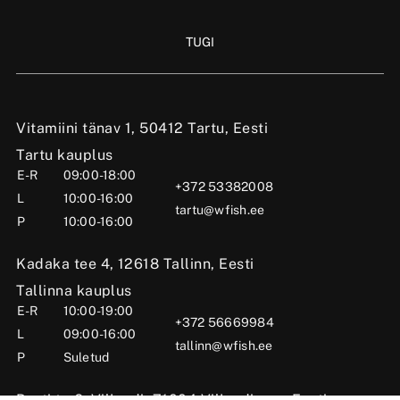
TUGI
Vitamiini tänav 1, 50412 Tartu, Eesti
Tartu kauplus
E-R
09:00-18:00
+372 53382008
L
10:00-16:00
tartu@wfish.ee
P
10:00-16:00
Kadaka tee 4, 12618 Tallinn, Eesti
Tallinna kauplus
E-R
10:00-19:00
+372 56669984
L
09:00-16:00
tallinn@wfish.ee
P
Suletud
Posti tn 6, Viljandi, 71004 Viljandimaa, Eesti