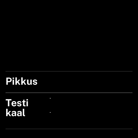
Pikkus
6'2"/185CM
Testi
24px Title
kaal
24px Title