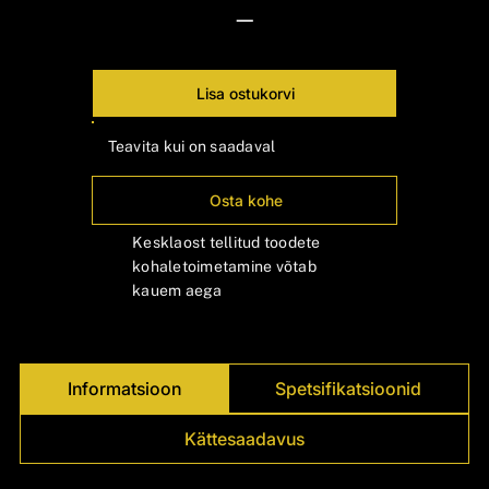
Γ
—
Lisa ostukorvi
Teavita kui on saadaval
Osta kohe
Kesklaost tellitud toodete
kohaletoimetamine võtab
kauem aega
Informatsioon
Spetsifikatsioonid
Kättesaadavus