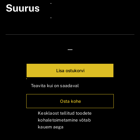
Suurus
24px Title
24px Title
—
Lisa ostukorvi
Teavita kui on saadaval
Osta kohe
Kesklaost tellitud toodete
kohaletoimetamine võtab
kauem aega