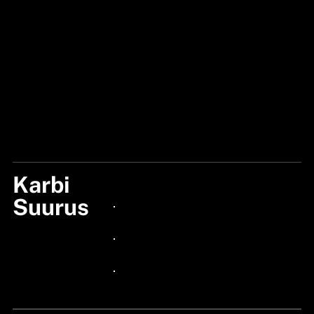
Karbi
S2
Suurus
24px Title
24px Title
24px Title