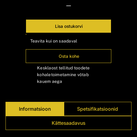
Γ
—
Lisa ostukorvi
Teavita kui on saadaval
Osta kohe
Kesklaost tellitud toodete
kohaletoimetamine võtab
kauem aega
Informatsioon
Spetsifikatsioonid
Kättesaadavus