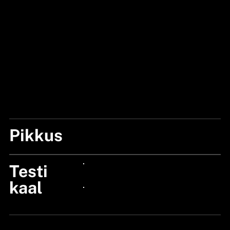
Pikkus
11'/330CM
Testi
24px Title
kaal
24px Title