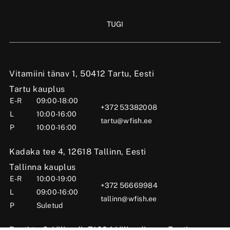
TUGI
Vitamiini tänav 1, 50412 Tartu, Eesti
Tartu kauplus
E-R
09:00-18:00
+372 53382008
L
10:00-16:00
tartu@wfish.ee
P
10:00-16:00
Kadaka tee 4, 12618 Tallinn, Eesti
Tallinna kauplus
E-R
10:00-19:00
+372 56669984
L
09:00-16:00
tallinn@wfish.ee
P
Suletud
Posti tn 6, Viljandi, 71004 Viljandimaa, Eesti