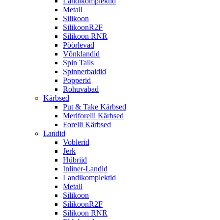
Landikomplektid
Metall
Silikoon
SilikoonR2F
Silikoon RNR
Pöörlevad
Võnklandid
Spin Tails
Spinnerbaidid
Popperid
Rohuvabad
Kärbsed
Put & Take Kärbsed
Meriforelli Kärbsed
Forelli Kärbsed
Landid
Voblerid
Jerk
Hübriid
Inliner-Landid
Landikomplektid
Metall
Silikoon
SilikoonR2F
Silikoon RNR