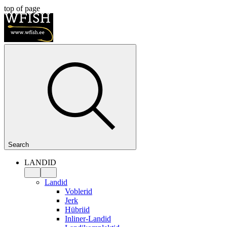
top of page
Search
LANDID
Landid
Voblerid
Jerk
Hübriid
Inliner-Landid