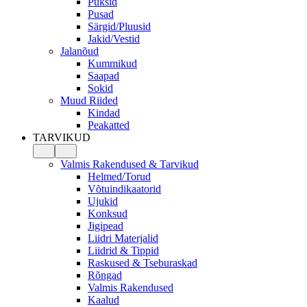
Püksid
Pusad
Särgid/Pluusid
Jakid/Vestid
Jalanõud
Kummikud
Saapad
Sokid
Muud Riided
Kindad
Peakatted
TARVIKUD
Valmis Rakendused & Tarvikud
Helmed/Torud
Võtuindikaatorid
Ujukid
Konksud
Jigipead
Liidri Materjalid
Liidrid & Tippid
Raskused & Tseburaskad
Rõngad
Valmis Rakendused
Kaalud