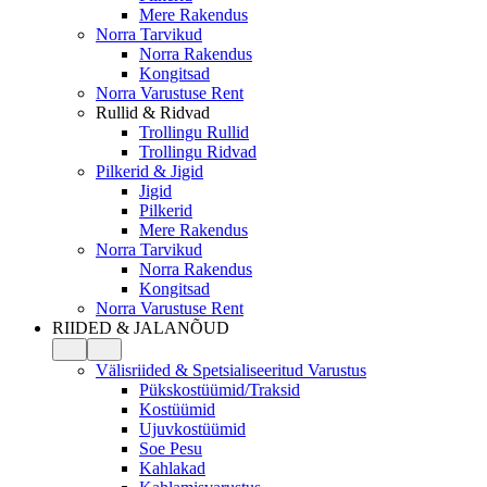
Mere Rakendus
Norra Tarvikud
Norra Rakendus
Kongitsad
Norra Varustuse Rent
Rullid & Ridvad
Trollingu Rullid
Trollingu Ridvad
Pilkerid & Jigid
Jigid
Pilkerid
Mere Rakendus
Norra Tarvikud
Norra Rakendus
Kongitsad
Norra Varustuse Rent
RIIDED & JALANÕUD
Välisriided & Spetsialiseeritud Varustus
Pükskostüümid/Traksid
Kostüümid
Ujuvkostüümid
Soe Pesu
Kahlakad