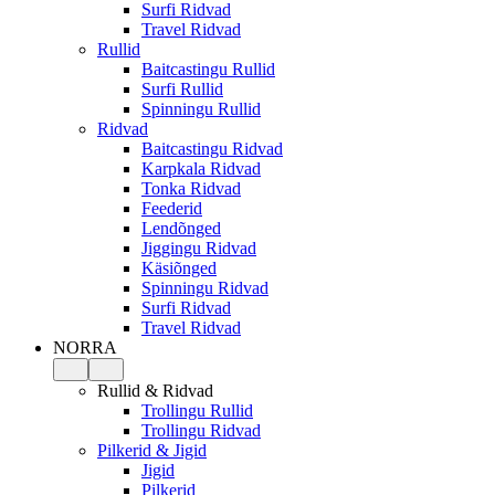
Surfi Ridvad
Travel Ridvad
Rullid
Baitcastingu Rullid
Surfi Rullid
Spinningu Rullid
Ridvad
Baitcastingu Ridvad
Karpkala Ridvad
Tonka Ridvad
Feederid
Lendõnged
Jiggingu Ridvad
Käsiõnged
Spinningu Ridvad
Surfi Ridvad
Travel Ridvad
NORRA
Rullid & Ridvad
Trollingu Rullid
Trollingu Ridvad
Pilkerid & Jigid
Jigid
Pilkerid