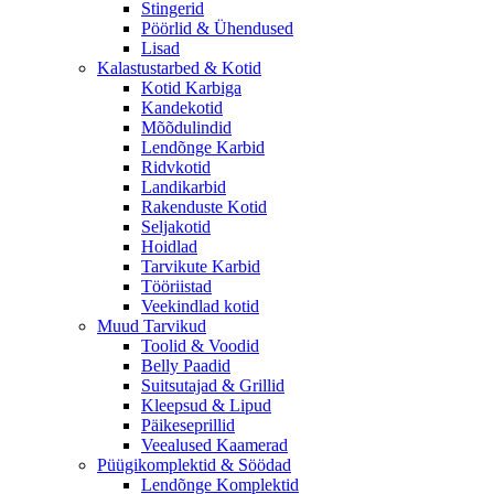
Stingerid
Pöörlid & Ühendused
Lisad
Kalastustarbed & Kotid
Kotid Karbiga
Kandekotid
Mõõdulindid
Lendõnge Karbid
Ridvkotid
Landikarbid
Rakenduste Kotid
Seljakotid
Hoidlad
Tarvikute Karbid
Tööriistad
Veekindlad kotid
Muud Tarvikud
Toolid & Voodid
Belly Paadid
Suitsutajad & Grillid
Kleepsud & Lipud
Päikeseprillid
Veealused Kaamerad
Püügikomplektid & Söödad
Lendõnge Komplektid