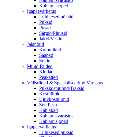
Kahlamisvarustus
Kahlamisjoped
Igapäevariietus
Lühikesed püksid
Püksid
Pusad
Särgid/Pluusid
Jakid/Vestid
Jalanõud
Kummikud
Saapad
Sokid
Muud Riided
Kindad
Peakatted
Välisriided & Spetsialiseeritud Varustus
Pükskostüümid/Traksid
Kostüümid
Ujuvkostüümid
Soe Pesu
Kahlakad
Kahlamisvarustus
Kahlamisjoped
Igapäevariietus
Lühikesed püksid