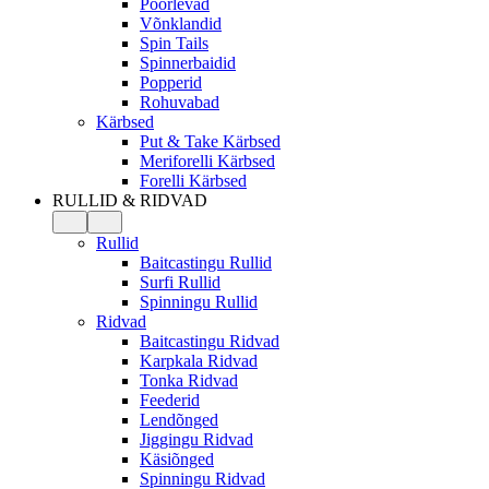
Pöörlevad
Võnklandid
Spin Tails
Spinnerbaidid
Popperid
Rohuvabad
Kärbsed
Put & Take Kärbsed
Meriforelli Kärbsed
Forelli Kärbsed
RULLID & RIDVAD
Rullid
Baitcastingu Rullid
Surfi Rullid
Spinningu Rullid
Ridvad
Baitcastingu Ridvad
Karpkala Ridvad
Tonka Ridvad
Feederid
Lendõnged
Jiggingu Ridvad
Käsiõnged
Spinningu Ridvad