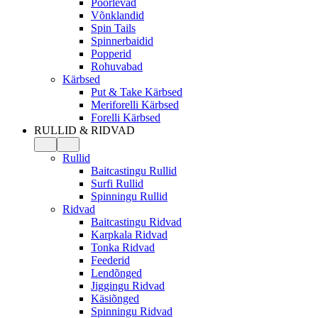
Pöörlevad
Võnklandid
Spin Tails
Spinnerbaidid
Popperid
Rohuvabad
Kärbsed
Put & Take Kärbsed
Meriforelli Kärbsed
Forelli Kärbsed
RULLID & RIDVAD
Rullid
Baitcastingu Rullid
Surfi Rullid
Spinningu Rullid
Ridvad
Baitcastingu Ridvad
Karpkala Ridvad
Tonka Ridvad
Feederid
Lendõnged
Jiggingu Ridvad
Käsiõnged
Spinningu Ridvad