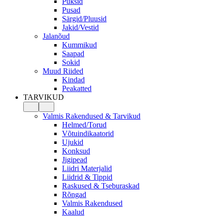
Püksid
Pusad
Särgid/Pluusid
Jakid/Vestid
Jalanõud
Kummikud
Saapad
Sokid
Muud Riided
Kindad
Peakatted
TARVIKUD
Valmis Rakendused & Tarvikud
Helmed/Torud
Võtuindikaatorid
Ujukid
Konksud
Jigipead
Liidri Materjalid
Liidrid & Tippid
Raskused & Tseburaskad
Rõngad
Valmis Rakendused
Kaalud