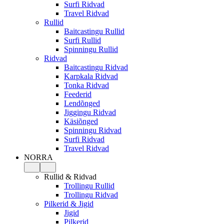
Surfi Ridvad
Travel Ridvad
Rullid
Baitcastingu Rullid
Surfi Rullid
Spinningu Rullid
Ridvad
Baitcastingu Ridvad
Karpkala Ridvad
Tonka Ridvad
Feederid
Lendõnged
Jiggingu Ridvad
Käsiõnged
Spinningu Ridvad
Surfi Ridvad
Travel Ridvad
NORRA
Rullid & Ridvad
Trollingu Rullid
Trollingu Ridvad
Pilkerid & Jigid
Jigid
Pilkerid