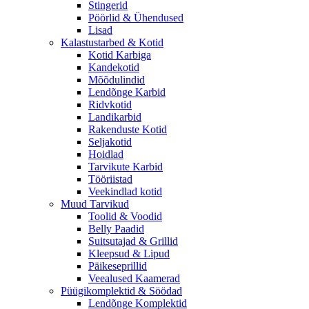
Stingerid
Pöörlid & Ühendused
Lisad
Kalastustarbed & Kotid
Kotid Karbiga
Kandekotid
Mõõdulindid
Lendõnge Karbid
Ridvkotid
Landikarbid
Rakenduste Kotid
Seljakotid
Hoidlad
Tarvikute Karbid
Tööriistad
Veekindlad kotid
Muud Tarvikud
Toolid & Voodid
Belly Paadid
Suitsutajad & Grillid
Kleepsud & Lipud
Päikeseprillid
Veealused Kaamerad
Püügikomplektid & Söödad
Lendõnge Komplektid