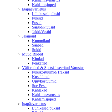
Kahlamisvarustus
Kahlamisjoped
Igapäevariietus
Lühikesed püksid
Püksid
Pusad
Särgid/Pluusid
Jakid/Vestid
Jalanõud
Kummikud
Saapad
Sokid
Muud Riided
Kindad
Peakatted
Välisriided & Spetsialiseeritud Varustus
Pükskostüümid/Traksid
Kostüümid
Ujuvkostüümid
Soe Pesu
Kahlakad
Kahlamisvarustus
Kahlamisjoped
Igapäevariietus
Lühikesed püksid