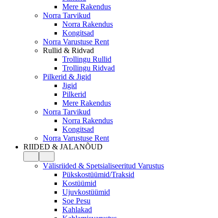
Mere Rakendus
Norra Tarvikud
Norra Rakendus
Kongitsad
Norra Varustuse Rent
Rullid & Ridvad
Trollingu Rullid
Trollingu Ridvad
Pilkerid & Jigid
Jigid
Pilkerid
Mere Rakendus
Norra Tarvikud
Norra Rakendus
Kongitsad
Norra Varustuse Rent
RIIDED & JALANÕUD
Välisriided & Spetsialiseeritud Varustus
Pükskostüümid/Traksid
Kostüümid
Ujuvkostüümid
Soe Pesu
Kahlakad