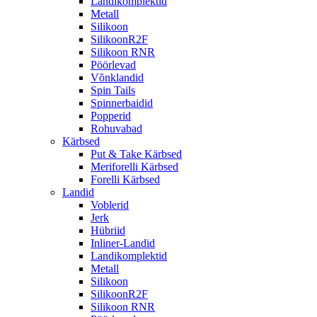
Landikomplektid
Metall
Silikoon
SilikoonR2F
Silikoon RNR
Pöörlevad
Võnklandid
Spin Tails
Spinnerbaidid
Popperid
Rohuvabad
Kärbsed
Put & Take Kärbsed
Meriforelli Kärbsed
Forelli Kärbsed
Landid
Voblerid
Jerk
Hübriid
Inliner-Landid
Landikomplektid
Metall
Silikoon
SilikoonR2F
Silikoon RNR