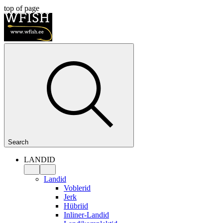
top of page
Search
LANDID
Landid
Voblerid
Jerk
Hübriid
Inliner-Landid