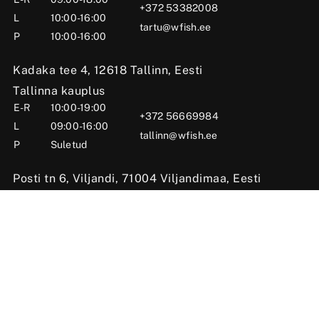
+372 53382008
L
10:00-16:00
tartu@wfish.ee
P
10:00-16:00
Kadaka tee 4, 12618 Tallinn, Eesti
Tallinna kauplus
E-R
10:00-19:00
+372 56669984
L
09:00-16:00
tallinn@wfish.ee
P
Suletud
Posti tn 6, Viljandi, 71004 Viljandimaa, Eesti
Viljandi kauplus
E-R
10:00-18:00
+372 58510424
L
09:00-15:00
viljandi@wfish.ee
P
Suletud
OÜ Wfish 2025