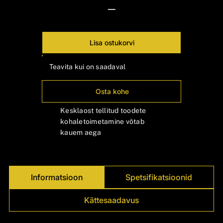
Γ
—
Lisa ostukorvi
Teavita kui on saadaval
Osta kohe
Kesklaost tellitud toodete
kohaletoimetamine võtab
kauem aega
Informatsioon
Spetsifikatsioonid
Kättesaadavus