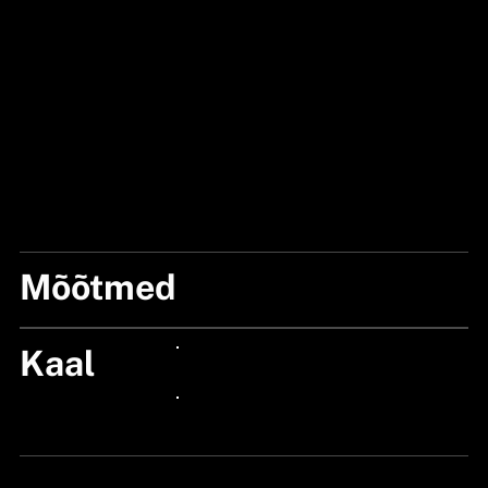
Mõõtmed
15 cm x 6 cm x 13 cm
Kaal
24px Title
24px Title