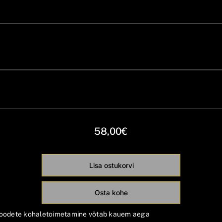
27 cm x 15 cm x 46
cm
1450
58,00€
Lisa ostukorvi
Osta kohe
 toodete kohaletoimetamine võtab kauem aega