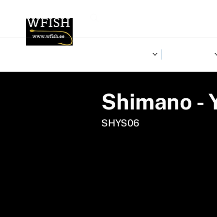
LANDID
RULLID & RIDVAD
Shimano - 
SHYS06