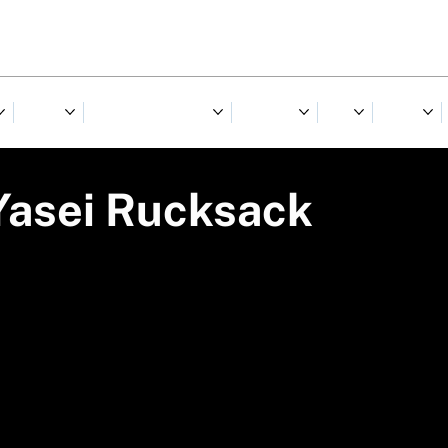
NORRA
RIIDED & JALANÕUD
TARVIKUD
TALV
KINGID
Yasei Rucksack