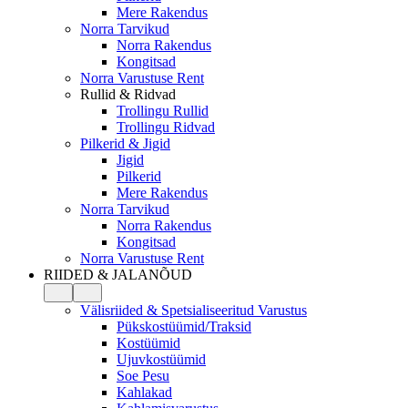
Mere Rakendus
Norra Tarvikud
Norra Rakendus
Kongitsad
Norra Varustuse Rent
Rullid & Ridvad
Trollingu Rullid
Trollingu Ridvad
Pilkerid & Jigid
Jigid
Pilkerid
Mere Rakendus
Norra Tarvikud
Norra Rakendus
Kongitsad
Norra Varustuse Rent
RIIDED & JALANÕUD
Välisriided & Spetsialiseeritud Varustus
Pükskostüümid/Traksid
Kostüümid
Ujuvkostüümid
Soe Pesu
Kahlakad