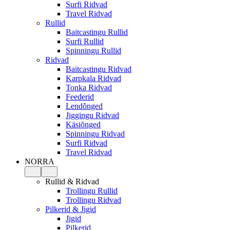
Surfi Ridvad
Travel Ridvad
Rullid
Baitcastingu Rullid
Surfi Rullid
Spinningu Rullid
Ridvad
Baitcastingu Ridvad
Karpkala Ridvad
Tonka Ridvad
Feederid
Lendõnged
Jiggingu Ridvad
Käsiõnged
Spinningu Ridvad
Surfi Ridvad
Travel Ridvad
NORRA
Rullid & Ridvad
Trollingu Rullid
Trollingu Ridvad
Pilkerid & Jigid
Jigid
Pilkerid