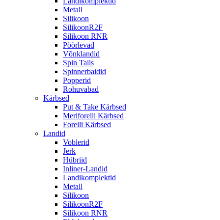
Landikomplektid
Metall
Silikoon
SilikoonR2F
Silikoon RNR
Pöörlevad
Võnklandid
Spin Tails
Spinnerbaidid
Popperid
Rohuvabad
Kärbsed
Put & Take Kärbsed
Meriforelli Kärbsed
Forelli Kärbsed
Landid
Voblerid
Jerk
Hübriid
Inliner-Landid
Landikomplektid
Metall
Silikoon
SilikoonR2F
Silikoon RNR