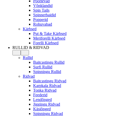
Pöörlevad
Võnklandid
Spin Tails
Spinnerbaidid
Popperid
Rohuvabad
Kärbsed
Put & Take Kärbsed
Meriforelli Kärbsed
Forelli Kärbsed
RULLID & RIDVAD
Rullid
Baitcastingu Rullid
Surfi Rullid
Spinningu Rullid
Ridvad
Baitcastingu Ridvad
Karpkala Ridvad
Tonka Ridvad
Feederid
Lendõnged
Jiggingu Ridvad
Käsiõnged
Spinningu Ridvad