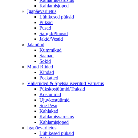
Kahlamisvarustus
Kahlamisjoped
Igapäevariietus
Lühikesed püksid
Püksid
Pusad
Särgid/Pluusid
Jakid/Vestid
Jalanõud
Kummikud
Saapad
Sokid
Muud Riided
Kindad
Peakatted
Välisriided & Spetsialiseeritud Varustus
Pükskostüümid/Traksid
Kostüümid
Ujuvkostüümid
Soe Pesu
Kahlakad
Kahlamisvarustus
Kahlamisjoped
Igapäevariietus
Lühikesed püksid