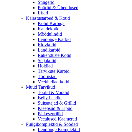
Stingerid
Pöörlid & Ühendused
Lisad
Kalastustarbed & Kotid
Kotid Karbiga
Kandekotid
Mõõdulindid
Lendõnge Karbid
Ridvkotid
Landikarbid
Rakenduste Kotid
Seljakotid
Hoidlad
Tarvikute Karbid
Tööriistad
Veekindlad kotid
Muud Tarvikud
Toolid & Voodid
Belly Paadid
Suitsutajad & Grillid
Kleepsud & Lipud
Päikeseprillid
Veealused Kaamerad
Püügikomplektid & Söödad
Lendõnge Komplektid