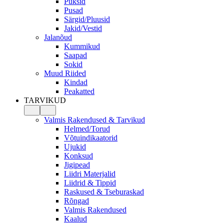
Püksid
Pusad
Särgid/Pluusid
Jakid/Vestid
Jalanõud
Kummikud
Saapad
Sokid
Muud Riided
Kindad
Peakatted
TARVIKUD
Valmis Rakendused & Tarvikud
Helmed/Torud
Võtuindikaatorid
Ujukid
Konksud
Jigipead
Liidri Materjalid
Liidrid & Tippid
Raskused & Tseburaskad
Rõngad
Valmis Rakendused
Kaalud