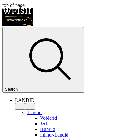
top of page
Search
LANDID
Landid
Voblerid
Jerk
Hübriid
Inliner-Landid