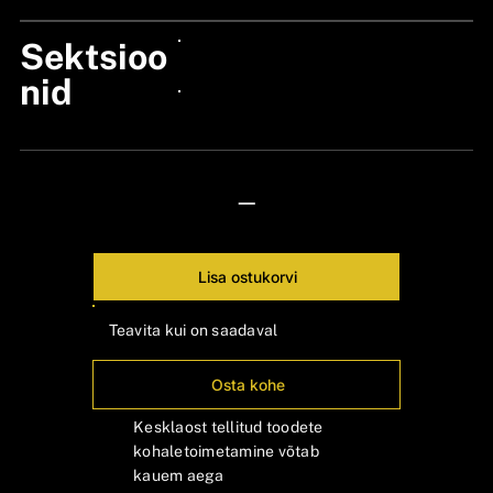
Sektsioo
24px Title
nid
24px Title
—
Lisa ostukorvi
Teavita kui on saadaval
Osta kohe
Kesklaost tellitud toodete
kohaletoimetamine võtab
kauem aega