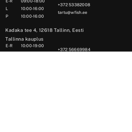
E-R
09:00-18:00
+372 53382008
L
10:00-16:00
tartu@wfish.ee
P
10:00-16:00
Kadaka tee 4, 12618 Tallinn, Eesti
Tallinna kauplus
E-R
10:00-19:00
+372 56669984
L
09:00-16:00
tallinn@wfish.ee
P
Suletud
Posti tn 6, Viljandi, 71004 Viljandimaa, Eesti
Viljandi kauplus
E-R
10:00-18:00
+372 58510424
L
09:00-15:00
viljandi@wfish.ee
P
Suletud
OÜ Wfish 2025