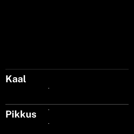
Kaal
260
24px Title
Pikkus
24px Title
24px Title