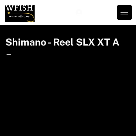
Shimano - Reel SLX XT A
—