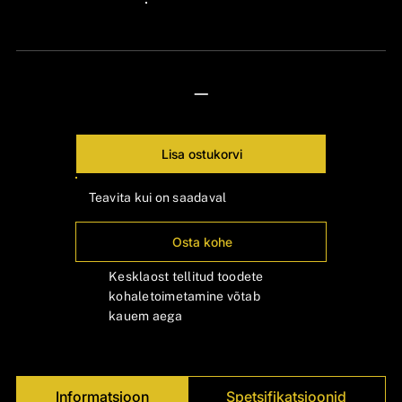
24px Title
—
Lisa ostukorvi
Teavita kui on saadaval
Osta kohe
Kesklaost tellitud toodete
kohaletoimetamine võtab
kauem aega
Informatsioon
Spetsifikatsioonid