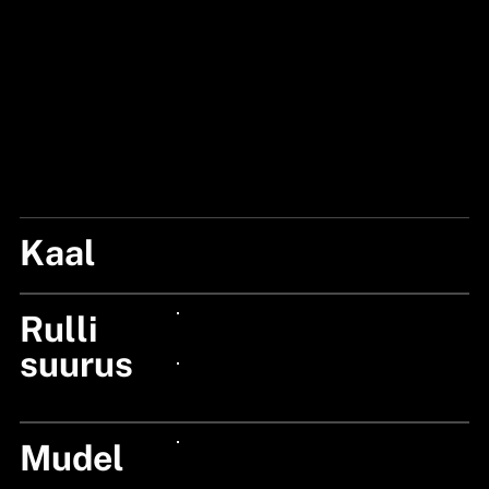
Kaal
205
Rulli
24px Title
suurus
24px Title
Mudel
24px Title