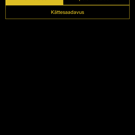
Γ
Kättesaadavus