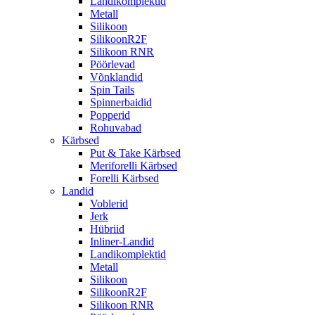
Landikomplektid
Metall
Silikoon
SilikoonR2F
Silikoon RNR
Pöörlevad
Võnklandid
Spin Tails
Spinnerbaidid
Popperid
Rohuvabad
Kärbsed
Put & Take Kärbsed
Meriforelli Kärbsed
Forelli Kärbsed
Landid
Voblerid
Jerk
Hübriid
Inliner-Landid
Landikomplektid
Metall
Silikoon
SilikoonR2F
Silikoon RNR