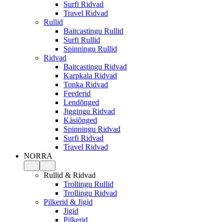
Surfi Ridvad
Travel Ridvad
Rullid
Baitcastingu Rullid
Surfi Rullid
Spinningu Rullid
Ridvad
Baitcastingu Ridvad
Karpkala Ridvad
Tonka Ridvad
Feederid
Lendõnged
Jiggingu Ridvad
Käsiõnged
Spinningu Ridvad
Surfi Ridvad
Travel Ridvad
NORRA
Rullid & Ridvad
Trollingu Rullid
Trollingu Ridvad
Pilkerid & Jigid
Jigid
Pilkerid