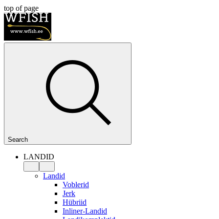
top of page
Search
LANDID
Landid
Voblerid
Jerk
Hübriid
Inliner-Landid