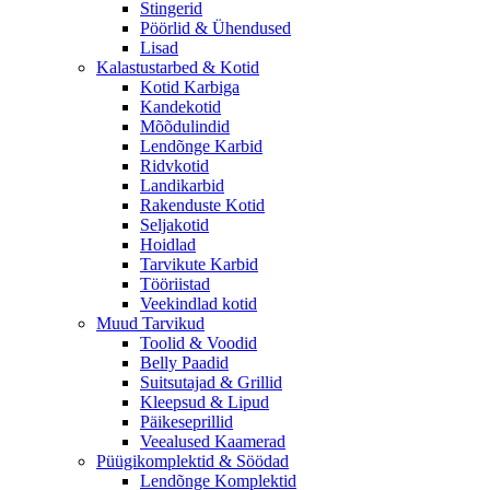
Stingerid
Pöörlid & Ühendused
Lisad
Kalastustarbed & Kotid
Kotid Karbiga
Kandekotid
Mõõdulindid
Lendõnge Karbid
Ridvkotid
Landikarbid
Rakenduste Kotid
Seljakotid
Hoidlad
Tarvikute Karbid
Tööriistad
Veekindlad kotid
Muud Tarvikud
Toolid & Voodid
Belly Paadid
Suitsutajad & Grillid
Kleepsud & Lipud
Päikeseprillid
Veealused Kaamerad
Püügikomplektid & Söödad
Lendõnge Komplektid