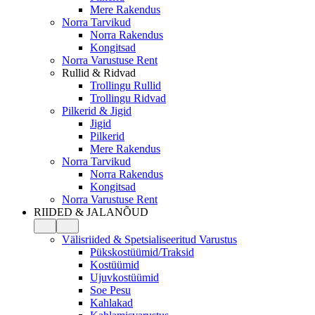
Mere Rakendus
Norra Tarvikud
Norra Rakendus
Kongitsad
Norra Varustuse Rent
Rullid & Ridvad
Trollingu Rullid
Trollingu Ridvad
Pilkerid & Jigid
Jigid
Pilkerid
Mere Rakendus
Norra Tarvikud
Norra Rakendus
Kongitsad
Norra Varustuse Rent
RIIDED & JALANÕUD
Välisriided & Spetsialiseeritud Varustus
Pükskostüümid/Traksid
Kostüümid
Ujuvkostüümid
Soe Pesu
Kahlakad