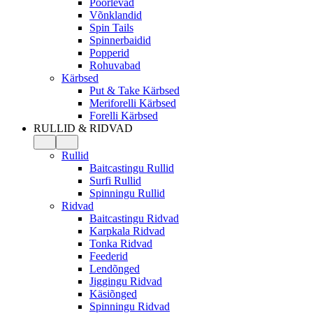
Pöörlevad
Võnklandid
Spin Tails
Spinnerbaidid
Popperid
Rohuvabad
Kärbsed
Put & Take Kärbsed
Meriforelli Kärbsed
Forelli Kärbsed
RULLID & RIDVAD
Rullid
Baitcastingu Rullid
Surfi Rullid
Spinningu Rullid
Ridvad
Baitcastingu Ridvad
Karpkala Ridvad
Tonka Ridvad
Feederid
Lendõnged
Jiggingu Ridvad
Käsiõnged
Spinningu Ridvad