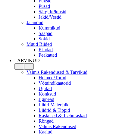
Püksid
Pusad
Särgid/Pluusid
Jakid/Vestid
Jalanõud
Kummikud
Saapad
Sokid
Muud Riided
Kindad
Peakatted
TARVIKUD
Valmis Rakendused & Tarvikud
Helmed/Torud
Võtuindikaatorid
Ujukid
Konksud
Jigipead
Liidri Materjalid
Liidrid & Tippid
Raskused & Tseburaskad
Rõngad
Valmis Rakendused
Kaalud