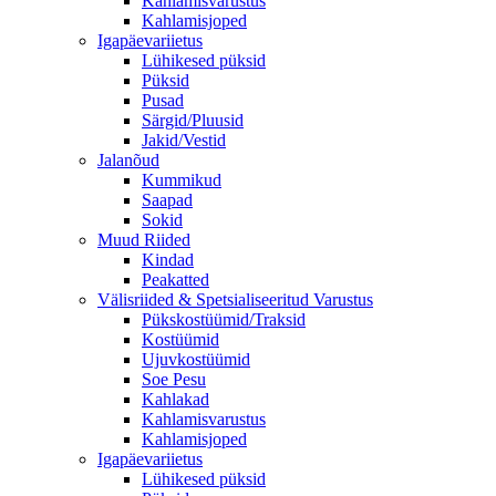
Kahlamisvarustus
Kahlamisjoped
Igapäevariietus
Lühikesed püksid
Püksid
Pusad
Särgid/Pluusid
Jakid/Vestid
Jalanõud
Kummikud
Saapad
Sokid
Muud Riided
Kindad
Peakatted
Välisriided & Spetsialiseeritud Varustus
Pükskostüümid/Traksid
Kostüümid
Ujuvkostüümid
Soe Pesu
Kahlakad
Kahlamisvarustus
Kahlamisjoped
Igapäevariietus
Lühikesed püksid