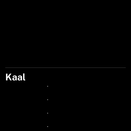
Kaal
10G
24px Title
24px Title
24px Title