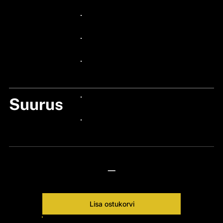
24px Title
24px Title
24px Title
24px Title
Suurus
24px Title
24px Title
—
Lisa ostukorvi