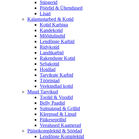
Stingerid
Pöörlid & Ühendused
Lisad
Kalastustarbed & Kotid
Kotid Karbiga
Kandekotid
Mõõdulindid
Lendõnge Karbid
Ridvkotid
Landikarbid
Rakenduste Kotid
Seljakotid
Hoidlad
Tarvikute Karbid
Tööriistad
Veekindlad kotid
Muud Tarvikud
Toolid & Voodid
Belly Paadid
Suitsutajad & Grillid
Kleepsud & Lipud
Päikeseprillid
Veealused Kaamerad
Püügikomplektid & Söödad
Lendõnge Komplektid