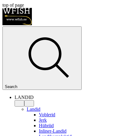
top of page
Search
LANDID
Landid
Voblerid
Jerk
Hübriid
Inliner-Landid