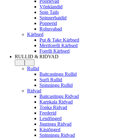
Pöörlevad
Võnklandid
Spin Tails
Spinnerbaidid
Popperid
Rohuvabad
Kärbsed
Put & Take Kärbsed
Meriforelli Kärbsed
Forelli Kärbsed
RULLID & RIDVAD
Rullid
Baitcastingu Rullid
Surfi Rullid
Spinningu Rullid
Ridvad
Baitcastingu Ridvad
Karpkala Ridvad
Tonka Ridvad
Feederid
Lendõnged
Jiggingu Ridvad
Käsiõnged
Spinningu Ridvad