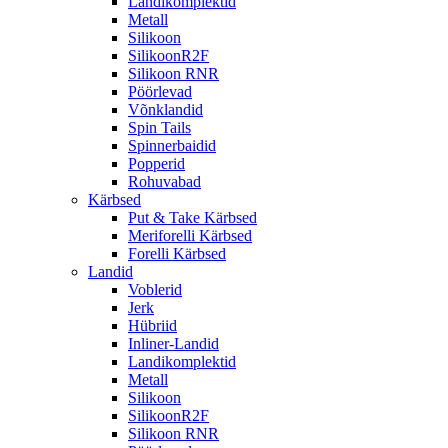
Landikomplektid
Metall
Silikoon
SilikoonR2F
Silikoon RNR
Pöörlevad
Võnklandid
Spin Tails
Spinnerbaidid
Popperid
Rohuvabad
Kärbsed
Put & Take Kärbsed
Meriforelli Kärbsed
Forelli Kärbsed
Landid
Voblerid
Jerk
Hübriid
Inliner-Landid
Landikomplektid
Metall
Silikoon
SilikoonR2F
Silikoon RNR