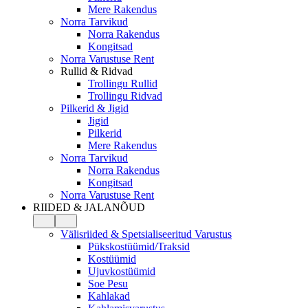
Mere Rakendus
Norra Tarvikud
Norra Rakendus
Kongitsad
Norra Varustuse Rent
Rullid & Ridvad
Trollingu Rullid
Trollingu Ridvad
Pilkerid & Jigid
Jigid
Pilkerid
Mere Rakendus
Norra Tarvikud
Norra Rakendus
Kongitsad
Norra Varustuse Rent
RIIDED & JALANÕUD
Välisriided & Spetsialiseeritud Varustus
Pükskostüümid/Traksid
Kostüümid
Ujuvkostüümid
Soe Pesu
Kahlakad