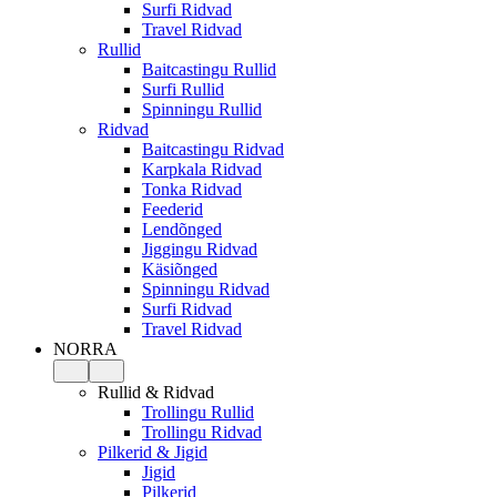
Surfi Ridvad
Travel Ridvad
Rullid
Baitcastingu Rullid
Surfi Rullid
Spinningu Rullid
Ridvad
Baitcastingu Ridvad
Karpkala Ridvad
Tonka Ridvad
Feederid
Lendõnged
Jiggingu Ridvad
Käsiõnged
Spinningu Ridvad
Surfi Ridvad
Travel Ridvad
NORRA
Rullid & Ridvad
Trollingu Rullid
Trollingu Ridvad
Pilkerid & Jigid
Jigid
Pilkerid