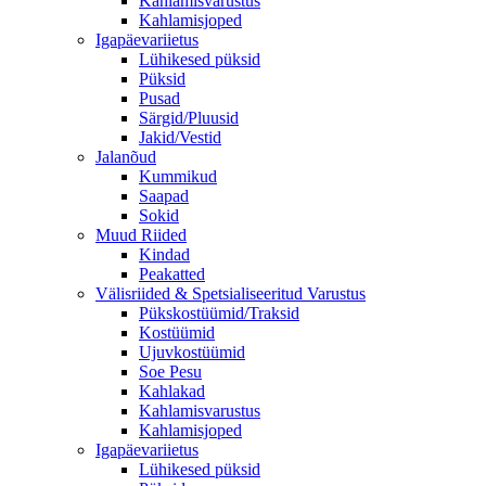
Kahlamisvarustus
Kahlamisjoped
Igapäevariietus
Lühikesed püksid
Püksid
Pusad
Särgid/Pluusid
Jakid/Vestid
Jalanõud
Kummikud
Saapad
Sokid
Muud Riided
Kindad
Peakatted
Välisriided & Spetsialiseeritud Varustus
Pükskostüümid/Traksid
Kostüümid
Ujuvkostüümid
Soe Pesu
Kahlakad
Kahlamisvarustus
Kahlamisjoped
Igapäevariietus
Lühikesed püksid