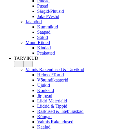
Püksid
Pusad
Särgid/Pluusid
Jakid/Vestid
Jalanõud
Kummikud
Saapad
Sokid
Muud Riided
Kindad
Peakatted
TARVIKUD
Valmis Rakendused & Tarvikud
Helmed/Torud
Võtuindikaatorid
Ujukid
Konksud
Jigipead
Liidri Materjalid
Liidrid & Tippid
Raskused & Tseburaskad
Rõngad
Valmis Rakendused
Kaalud