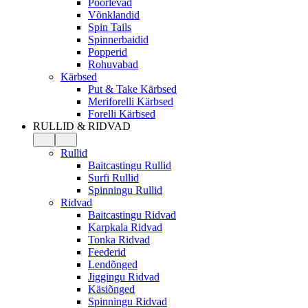
Pöörlevad
Võnklandid
Spin Tails
Spinnerbaidid
Popperid
Rohuvabad
Kärbsed
Put & Take Kärbsed
Meriforelli Kärbsed
Forelli Kärbsed
RULLID & RIDVAD
Rullid
Baitcastingu Rullid
Surfi Rullid
Spinningu Rullid
Ridvad
Baitcastingu Ridvad
Karpkala Ridvad
Tonka Ridvad
Feederid
Lendõnged
Jiggingu Ridvad
Käsiõnged
Spinningu Ridvad