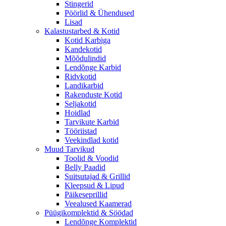
Stingerid
Pöörlid & Ühendused
Lisad
Kalastustarbed & Kotid
Kotid Karbiga
Kandekotid
Mõõdulindid
Lendõnge Karbid
Ridvkotid
Landikarbid
Rakenduste Kotid
Seljakotid
Hoidlad
Tarvikute Karbid
Tööriistad
Veekindlad kotid
Muud Tarvikud
Toolid & Voodid
Belly Paadid
Suitsutajad & Grillid
Kleepsud & Lipud
Päikeseprillid
Veealused Kaamerad
Püügikomplektid & Söödad
Lendõnge Komplektid