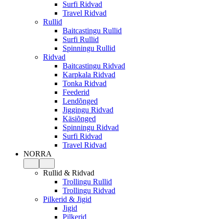
Surfi Ridvad
Travel Ridvad
Rullid
Baitcastingu Rullid
Surfi Rullid
Spinningu Rullid
Ridvad
Baitcastingu Ridvad
Karpkala Ridvad
Tonka Ridvad
Feederid
Lendõnged
Jiggingu Ridvad
Käsiõnged
Spinningu Ridvad
Surfi Ridvad
Travel Ridvad
NORRA
Rullid & Ridvad
Trollingu Rullid
Trollingu Ridvad
Pilkerid & Jigid
Jigid
Pilkerid