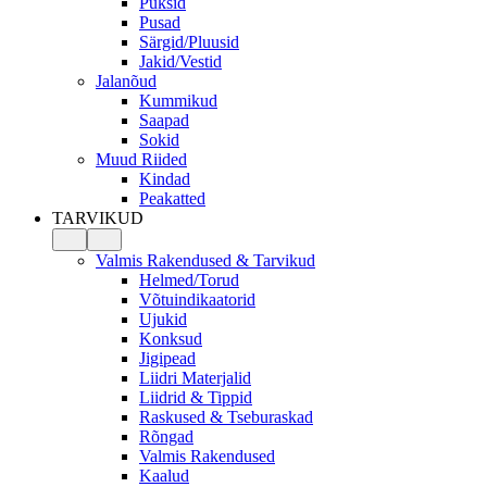
Püksid
Pusad
Särgid/Pluusid
Jakid/Vestid
Jalanõud
Kummikud
Saapad
Sokid
Muud Riided
Kindad
Peakatted
TARVIKUD
Valmis Rakendused & Tarvikud
Helmed/Torud
Võtuindikaatorid
Ujukid
Konksud
Jigipead
Liidri Materjalid
Liidrid & Tippid
Raskused & Tseburaskad
Rõngad
Valmis Rakendused
Kaalud