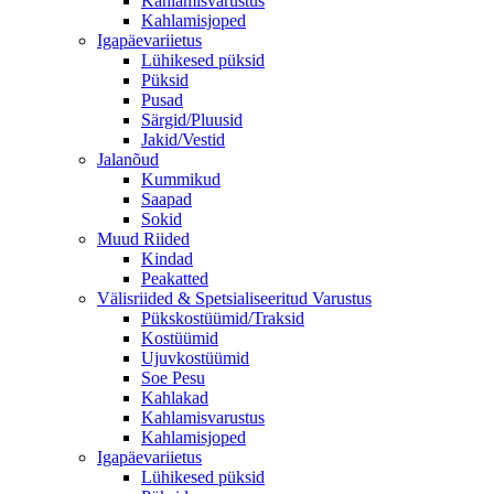
Kahlamisvarustus
Kahlamisjoped
Igapäevariietus
Lühikesed püksid
Püksid
Pusad
Särgid/Pluusid
Jakid/Vestid
Jalanõud
Kummikud
Saapad
Sokid
Muud Riided
Kindad
Peakatted
Välisriided & Spetsialiseeritud Varustus
Pükskostüümid/Traksid
Kostüümid
Ujuvkostüümid
Soe Pesu
Kahlakad
Kahlamisvarustus
Kahlamisjoped
Igapäevariietus
Lühikesed püksid