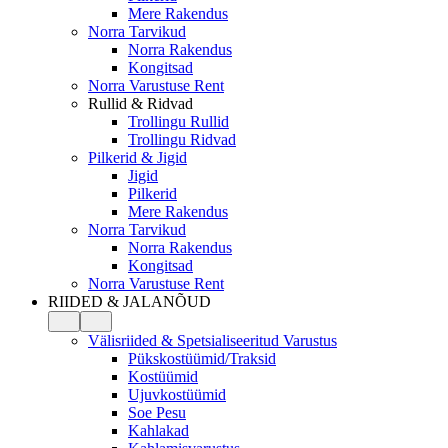
Mere Rakendus
Norra Tarvikud
Norra Rakendus
Kongitsad
Norra Varustuse Rent
Rullid & Ridvad
Trollingu Rullid
Trollingu Ridvad
Pilkerid & Jigid
Jigid
Pilkerid
Mere Rakendus
Norra Tarvikud
Norra Rakendus
Kongitsad
Norra Varustuse Rent
RIIDED & JALANÕUD
Välisriided & Spetsialiseeritud Varustus
Pükskostüümid/Traksid
Kostüümid
Ujuvkostüümid
Soe Pesu
Kahlakad