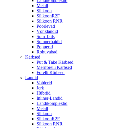
Landikomplektid
Metall
Silikoon
SilikoonR2F
Silikoon RNR
Pöörlevad
Võnklandid
Spin Tails
Spinnerbaidid
Popperid
Rohuvabad
Kärbsed
Put & Take Kärbsed
Meriforelli Kärbsed
Forelli Kärbsed
Landid
Voblerid
Jerk
Hübriid
Inliner-Landid
Landikomplektid
Metall
Silikoon
SilikoonR2F
Silikoon RNR