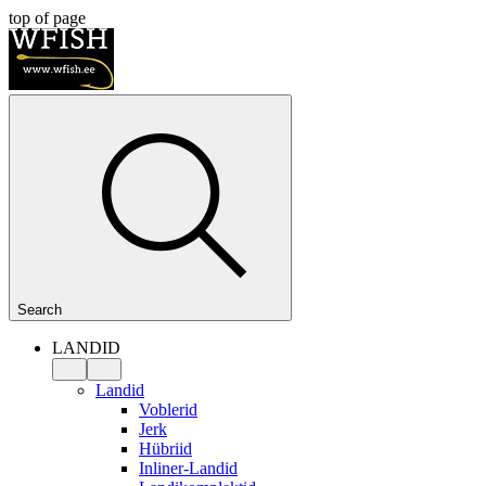
top of page
Search
LANDID
Landid
Voblerid
Jerk
Hübriid
Inliner-Landid