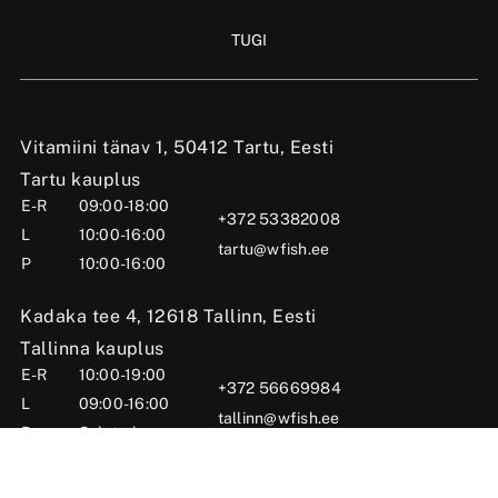
TUGI
Vitamiini tänav 1, 50412 Tartu, Eesti
Tartu kauplus
E-R
09:00-18:00
+372 53382008
L
10:00-16:00
tartu@wfish.ee
P
10:00-16:00
Kadaka tee 4, 12618 Tallinn, Eesti
Tallinna kauplus
E-R
10:00-19:00
+372 56669984
L
09:00-16:00
tallinn@wfish.ee
P
Suletud
Posti tn 6, Viljandi, 71004 Viljandimaa, Eesti