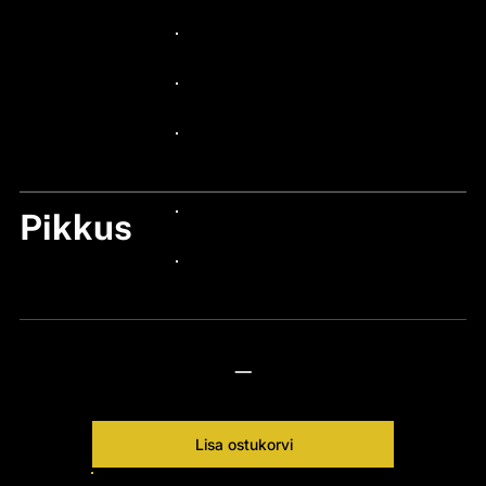
24px Title
24px Title
24px Title
24px Title
Pikkus
24px Title
24px Title
—
Lisa ostukorvi