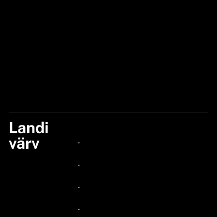
Landi
FIRETIGER FLASH
värv
24px Title
24px Title
24px Title