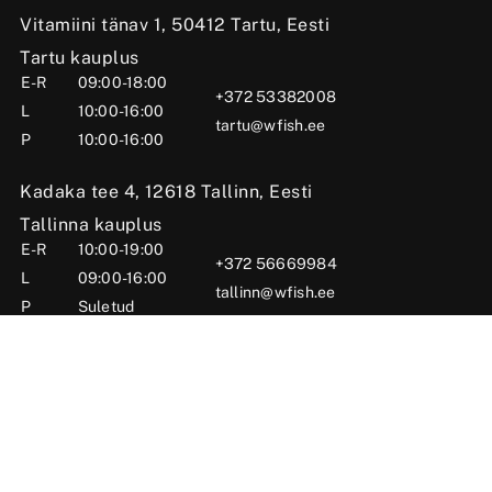
Vitamiini tänav 1, 50412 Tartu, Eesti
Tartu kauplus
E-R
09:00-18:00
+372 53382008
L
10:00-16:00
tartu@wfish.ee
P
10:00-16:00
Kadaka tee 4, 12618 Tallinn, Eesti
Tallinna kauplus
E-R
10:00-19:00
+372 56669984
L
09:00-16:00
tallinn@wfish.ee
P
Suletud
Posti tn 6, Viljandi, 71004 Viljandimaa, Eesti
Viljandi kauplus
E-R
10:00-18:00
+372 58510424
L
09:00-15:00
viljandi@wfish.ee
P
Suletud