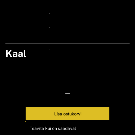
24px Title
24px Title
24px Title
Kaal
24px Title
24px Title
—
Lisa ostukorvi
Teavita kui on saadaval