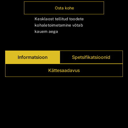
Γ
Osta kohe
Kesklaost tellitud toodete
kohaletoimetamine võtab
kauem aega
Informatsioon
Spetsifikatsioonid
Kättesaadavus