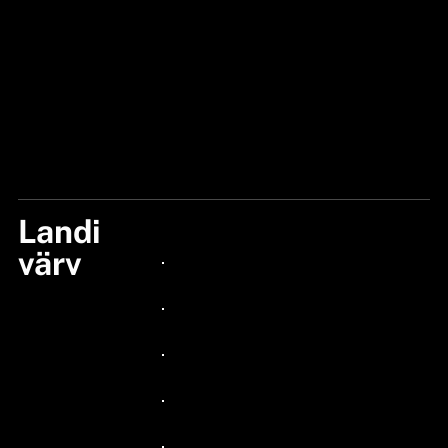
Landi
COPPER AGE
värv
24px Title
24px Title
24px Title
24px Title