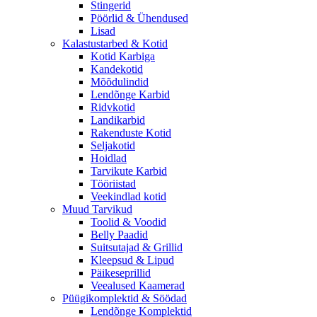
Stingerid
Pöörlid & Ühendused
Lisad
Kalastustarbed & Kotid
Kotid Karbiga
Kandekotid
Mõõdulindid
Lendõnge Karbid
Ridvkotid
Landikarbid
Rakenduste Kotid
Seljakotid
Hoidlad
Tarvikute Karbid
Tööriistad
Veekindlad kotid
Muud Tarvikud
Toolid & Voodid
Belly Paadid
Suitsutajad & Grillid
Kleepsud & Lipud
Päikeseprillid
Veealused Kaamerad
Püügikomplektid & Söödad
Lendõnge Komplektid