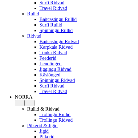
Surfi Ridvad
Travel Ridvad
Rullid
Baitcastingu Rullid
Surfi Rullid
Spinningu Rullid
Ridvad
Baitcastingu Ridvad
Karpkala Ridvad
Tonka Ridvad
Feederid
Lendõnged
Jiggingu Ridvad
Käsiõnged
Spinningu Ridvad
Surfi Ridvad
Travel Ridvad
NORRA
Rullid & Ridvad
Trollingu Rullid
Trollingu Ridvad
Pilkerid & Jigid
Jigid
Pilkerid