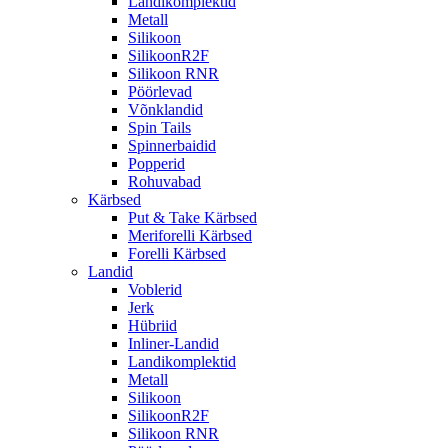
Landikomplektid
Metall
Silikoon
SilikoonR2F
Silikoon RNR
Pöörlevad
Võnklandid
Spin Tails
Spinnerbaidid
Popperid
Rohuvabad
Kärbsed
Put & Take Kärbsed
Meriforelli Kärbsed
Forelli Kärbsed
Landid
Voblerid
Jerk
Hübriid
Inliner-Landid
Landikomplektid
Metall
Silikoon
SilikoonR2F
Silikoon RNR