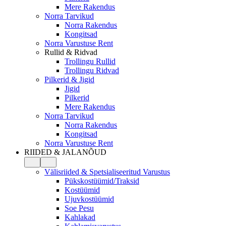
Mere Rakendus
Norra Tarvikud
Norra Rakendus
Kongitsad
Norra Varustuse Rent
Rullid & Ridvad
Trollingu Rullid
Trollingu Ridvad
Pilkerid & Jigid
Jigid
Pilkerid
Mere Rakendus
Norra Tarvikud
Norra Rakendus
Kongitsad
Norra Varustuse Rent
RIIDED & JALANÕUD
Välisriided & Spetsialiseeritud Varustus
Pükskostüümid/Traksid
Kostüümid
Ujuvkostüümid
Soe Pesu
Kahlakad