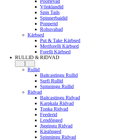
Pöörlevad
Võnklandid
Spin Tails
Spinnerbaidid
Popperid
Rohuvabad
Kärbsed
Put & Take Kärbsed
Meriforelli Kärbsed
Forelli Kärbsed
RULLID & RIDVAD
Rullid
Baitcastingu Rullid
Surfi Rullid
Spinningu Rullid
Ridvad
Baitcastingu Ridvad
Karpkala Ridvad
Tonka Ridvad
Feederid
Lendõnged
Jiggingu Ridvad
Käsiõnged
Spinningu Ridvad