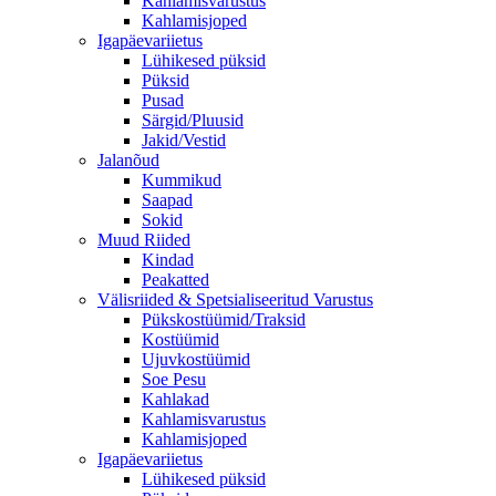
Kahlamisvarustus
Kahlamisjoped
Igapäevariietus
Lühikesed püksid
Püksid
Pusad
Särgid/Pluusid
Jakid/Vestid
Jalanõud
Kummikud
Saapad
Sokid
Muud Riided
Kindad
Peakatted
Välisriided & Spetsialiseeritud Varustus
Pükskostüümid/Traksid
Kostüümid
Ujuvkostüümid
Soe Pesu
Kahlakad
Kahlamisvarustus
Kahlamisjoped
Igapäevariietus
Lühikesed püksid