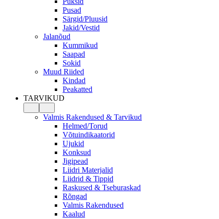
Püksid
Pusad
Särgid/Pluusid
Jakid/Vestid
Jalanõud
Kummikud
Saapad
Sokid
Muud Riided
Kindad
Peakatted
TARVIKUD
Valmis Rakendused & Tarvikud
Helmed/Torud
Võtuindikaatorid
Ujukid
Konksud
Jigipead
Liidri Materjalid
Liidrid & Tippid
Raskused & Tseburaskad
Rõngad
Valmis Rakendused
Kaalud