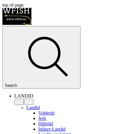
top of page
Search
LANDID
Landid
Voblerid
Jerk
Hübriid
Inliner-Landid