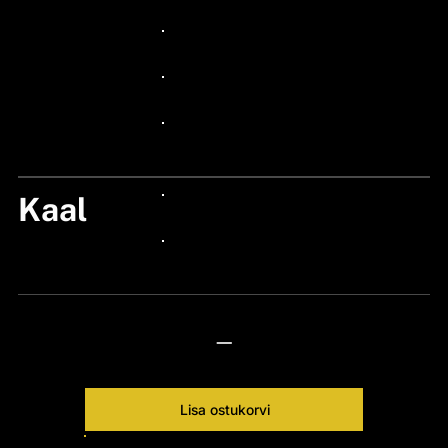
24px Title
24px Title
24px Title
24px Title
Kaal
24px Title
24px Title
—
Lisa ostukorvi