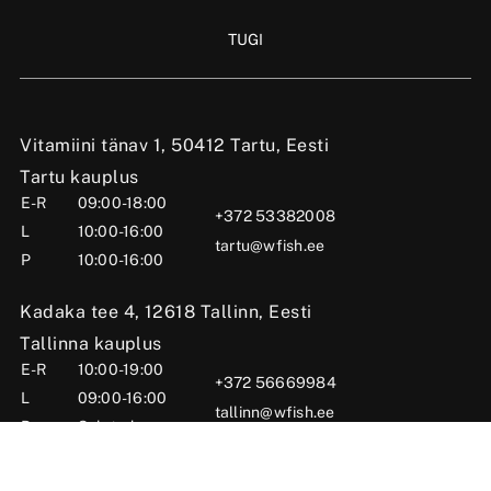
TUGI
Vitamiini tänav 1, 50412 Tartu, Eesti
Tartu kauplus
E-R
09:00-18:00
+372 53382008
L
10:00-16:00
tartu@wfish.ee
P
10:00-16:00
Kadaka tee 4, 12618 Tallinn, Eesti
Tallinna kauplus
E-R
10:00-19:00
+372 56669984
L
09:00-16:00
tallinn@wfish.ee
P
Suletud
Posti tn 6, Viljandi, 71004 Viljandimaa, Eesti