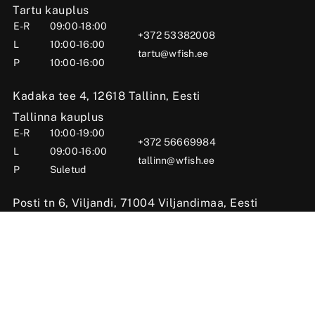
Tartu kauplus
E-R
09:00-18:00
+372 53382008
L
10:00-16:00
tartu@wfish.ee
P
10:00-16:00
Kadaka tee 4, 12618 Tallinn, Eesti
Tallinna kauplus
E-R
10:00-19:00
+372 56669984
L
09:00-16:00
tallinn@wfish.ee
P
Suletud
Posti tn 6, Viljandi, 71004 Viljandimaa, Eesti
Viljandi kauplus
E-R
10:00-18:00
+372 58510424
L
09:00-15:00
viljandi@wfish.ee
P
Suletud
OÜ Wfish 2025