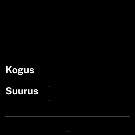
Kogus
1 BOX
Suurus
24px Title
24px Title
—