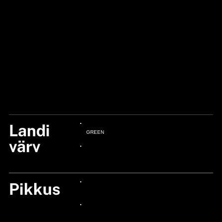
Landi
GREEN
värv
24px Title
Pikkus
24px Title
24px Title