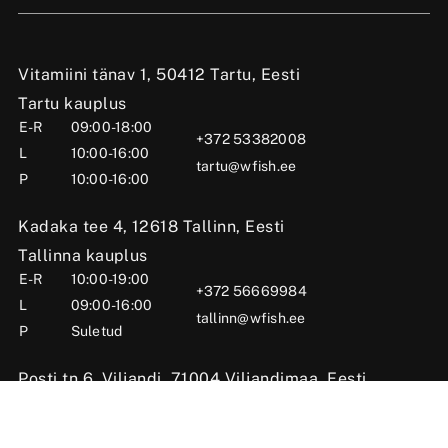
Vitamiini tänav 1, 50412 Tartu, Eesti
Tartu kauplus
E-R
09:00-18:00
+372 53382008
L
10:00-16:00
tartu@wfish.ee
P
10:00-16:00
Kadaka tee 4, 12618 Tallinn, Eesti
Tallinna kauplus
E-R
10:00-19:00
+372 56669984
L
09:00-16:00
tallinn@wfish.ee
P
Suletud
Posti tn 6, Viljandi, 71004 Viljandimaa, Eesti
Viljandi kauplus
E-R
10:00-18:00
+372 58510424