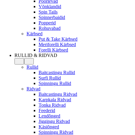
Pöörlevad
Võnklandid
Spin Tails
Spinnerbaidid
Popperid
Rohuvabad
Kärbsed
Put & Take Kärbsed
Meriforelli Kärbsed
Forelli Kärbsed
RULLID & RIDVAD
Rullid
Baitcastingu Rullid
Surfi Rullid
Spinningu Rullid
Ridvad
Baitcastingu Ridvad
Karpkala Ridvad
Tonka Ridvad
Feederid
Lendõnged
Jiggingu Ridvad
Käsiõnged
Spinningu Ridvad