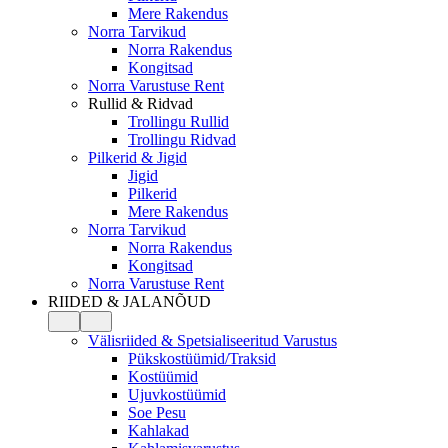
Mere Rakendus
Norra Tarvikud
Norra Rakendus
Kongitsad
Norra Varustuse Rent
Rullid & Ridvad
Trollingu Rullid
Trollingu Ridvad
Pilkerid & Jigid
Jigid
Pilkerid
Mere Rakendus
Norra Tarvikud
Norra Rakendus
Kongitsad
Norra Varustuse Rent
RIIDED & JALANÕUD
Välisriided & Spetsialiseeritud Varustus
Pükskostüümid/Traksid
Kostüümid
Ujuvkostüümid
Soe Pesu
Kahlakad