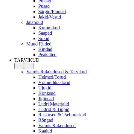
Püksid
Pusad
Särgid/Pluusid
Jakid/Vestid
Jalanõud
Kummikud
Saapad
Sokid
Muud Riided
Kindad
Peakatted
TARVIKUD
Valmis Rakendused & Tarvikud
Helmed/Torud
Võtuindikaatorid
Ujukid
Konksud
Jigipead
Liidri Materjalid
Liidrid & Tippid
Raskused & Tseburaskad
Rõngad
Valmis Rakendused
Kaalud