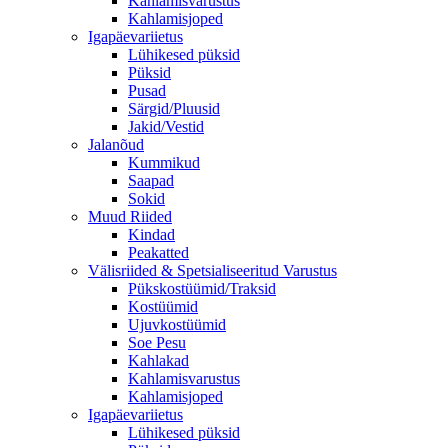
Kahlamisvarustus
Kahlamisjoped
Igapäevariietus
Lühikesed püksid
Püksid
Pusad
Särgid/Pluusid
Jakid/Vestid
Jalanõud
Kummikud
Saapad
Sokid
Muud Riided
Kindad
Peakatted
Välisriided & Spetsialiseeritud Varustus
Pükskostüümid/Traksid
Kostüümid
Ujuvkostüümid
Soe Pesu
Kahlakad
Kahlamisvarustus
Kahlamisjoped
Igapäevariietus
Lühikesed püksid