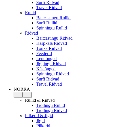
Surfi Ridvad
Travel Ridvad
Rullid
Baitcastingu Rullid
Surfi Rullid
Spinningu Rullid
Ridvad
Baitcastingu Ridvad
Karpkala Ridvad
Tonka Ridvad
Feederid
Lendõnged
Jiggingu Ridvad
Käsiõnged
Spinningu Ridvad
Surfi Ridvad
Travel Ridvad
NORRA
Rullid & Ridvad
Trollingu Rullid
Trollingu Ridvad
Pilkerid & Jigid
Jigid
Pilkerid