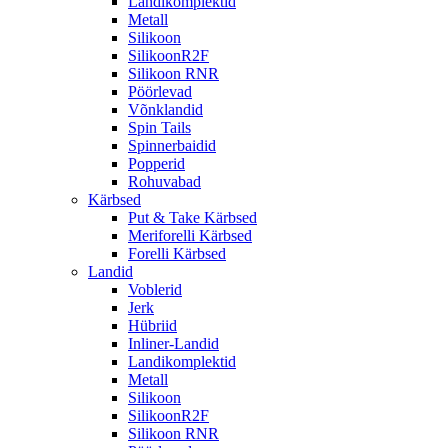
Landikomplektid
Metall
Silikoon
SilikoonR2F
Silikoon RNR
Pöörlevad
Võnklandid
Spin Tails
Spinnerbaidid
Popperid
Rohuvabad
Kärbsed
Put & Take Kärbsed
Meriforelli Kärbsed
Forelli Kärbsed
Landid
Voblerid
Jerk
Hübriid
Inliner-Landid
Landikomplektid
Metall
Silikoon
SilikoonR2F
Silikoon RNR