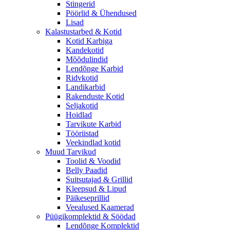
Stingerid
Pöörlid & Ühendused
Lisad
Kalastustarbed & Kotid
Kotid Karbiga
Kandekotid
Mõõdulindid
Lendõnge Karbid
Ridvkotid
Landikarbid
Rakenduste Kotid
Seljakotid
Hoidlad
Tarvikute Karbid
Tööriistad
Veekindlad kotid
Muud Tarvikud
Toolid & Voodid
Belly Paadid
Suitsutajad & Grillid
Kleepsud & Lipud
Päikeseprillid
Veealused Kaamerad
Püügikomplektid & Söödad
Lendõnge Komplektid