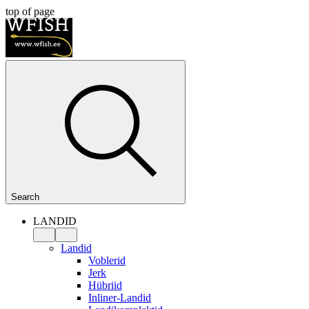
top of page
Search
LANDID
Landid
Voblerid
Jerk
Hübriid
Inliner-Landid