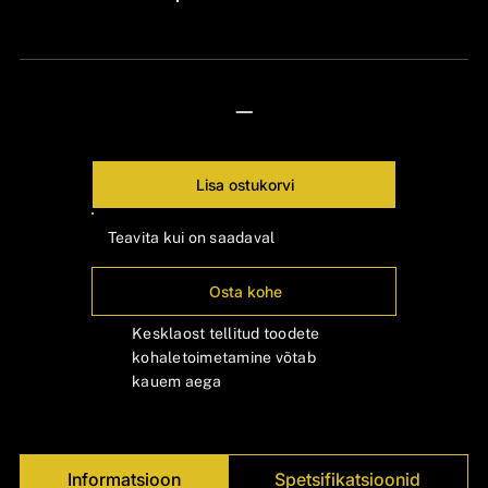
24px Title
—
Lisa ostukorvi
Teavita kui on saadaval
Osta kohe
Kesklaost tellitud toodete
kohaletoimetamine võtab
kauem aega
Informatsioon
Spetsifikatsioonid