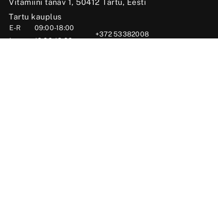
Vitamiini tänav 1, 50412 Tartu, Eesti
Tartu kauplus
E-R
09:00-18:00
+372 53382008
L
10:00-16:00
tartu@wfish.ee
P
10:00-16:00
Kadaka tee 4, 12618 Tallinn, Eesti
Tallinna kauplus
E-R
10:00-19:00
+372 56669984
L
09:00-16:00
tallinn@wfish.ee
P
Suletud
Posti tn 6, Viljandi, 71004 Viljandimaa, Eesti
Viljandi kauplus
E-R
10:00-18:00
+372 58510424
L
09:00-15:00
viljandi@wfish.ee
P
Suletud