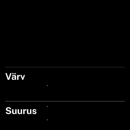
Värv
BLACK
24px Title
Suurus
24px Title
24px Title