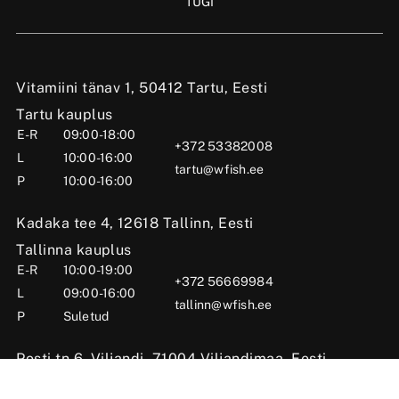
TUGI
Vitamiini tänav 1, 50412 Tartu, Eesti
Tartu kauplus
E-R
09:00-18:00
+372 53382008
L
10:00-16:00
tartu@wfish.ee
P
10:00-16:00
Kadaka tee 4, 12618 Tallinn, Eesti
Tallinna kauplus
E-R
10:00-19:00
+372 56669984
L
09:00-16:00
tallinn@wfish.ee
P
Suletud
Posti tn 6, Viljandi, 71004 Viljandimaa, Eesti
Viljandi kauplus