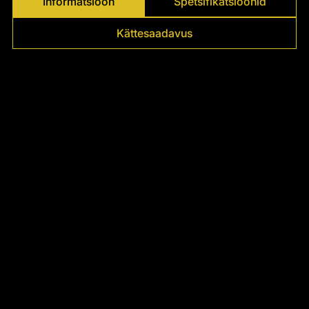
Γ
Informatsioon
Spetsifikatsioonid
Kättesaadavus