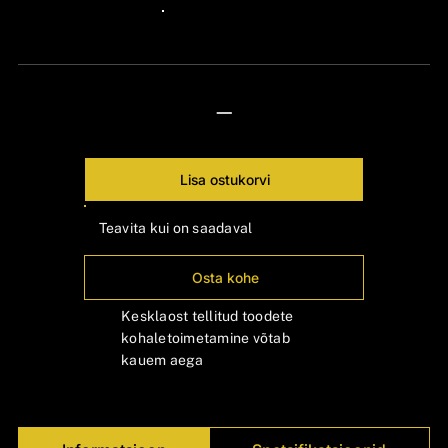
24px Title
—
Lisa ostukorvi
Teavita kui on saadaval
Osta kohe
Kesklaost tellitud toodete
kohaletoimetamine võtab
kauem aega