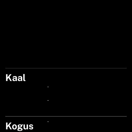
Kaal
MIX
24px Title
24px Title
Kogus
24px Title