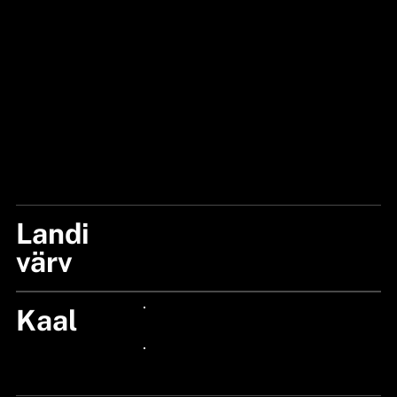
Landi
KIT
värv
Kaal
24px Title
24px Title