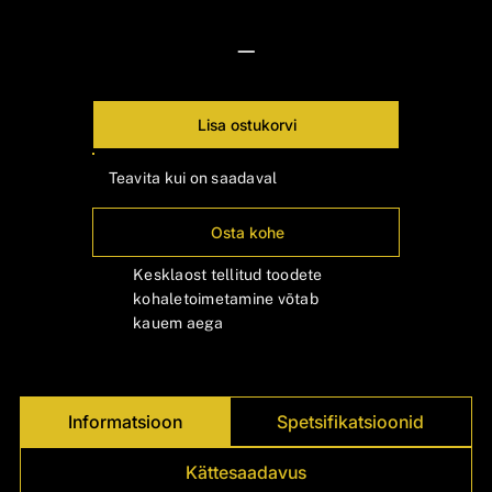
Γ
—
Lisa ostukorvi
Teavita kui on saadaval
Osta kohe
Kesklaost tellitud toodete
kohaletoimetamine võtab
kauem aega
Informatsioon
Spetsifikatsioonid
Kättesaadavus