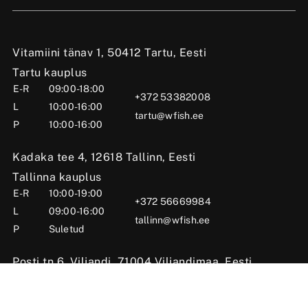
Vitamiini tänav 1, 50412 Tartu, Eesti
Tartu kauplus
E-R
09:00-18:00
+372 53382008
L
10:00-16:00
tartu@wfish.ee
P
10:00-16:00
Kadaka tee 4, 12618 Tallinn, Eesti
Tallinna kauplus
E-R
10:00-19:00
+372 56669984
L
09:00-16:00
tallinn@wfish.ee
P
Suletud
Posti tn 6, Viljandi, 71004 Viljandimaa, Eesti
Viljandi kauplus
E-R
10:00-18:00
+372 58510424