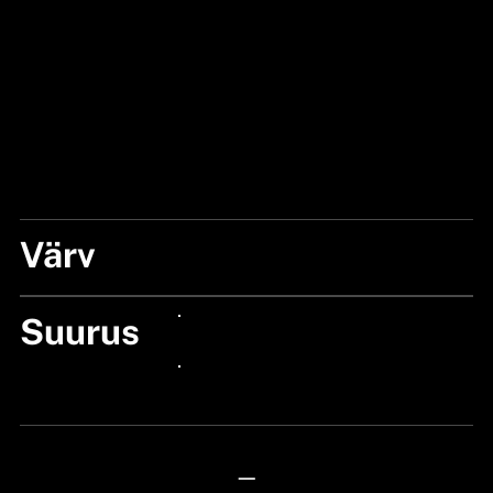
Värv
STAINLESS
Suurus
24px Title
24px Title
—