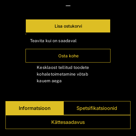
Γ
—
Lisa ostukorvi
Teavita kui on saadaval
Osta kohe
Kesklaost tellitud toodete
kohaletoimetamine võtab
kauem aega
Informatsioon
Spetsifikatsioonid
Kättesaadavus