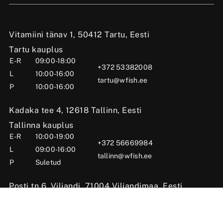
Vitamiini tänav 1, 50412 Tartu, Eesti
Tartu kauplus
E-R
09:00-18:00
+372 53382008
L
10:00-16:00
tartu@wfish.ee
P
10:00-16:00
Kadaka tee 4, 12618 Tallinn, Eesti
Tallinna kauplus
E-R
10:00-19:00
+372 56669984
L
09:00-16:00
tallinn@wfish.ee
P
Suletud
Posti tn 6, Viljandi, 71004 Viljandimaa, Eesti
Viljandi kauplus
E-R
10:00-18:00
+372 58510424