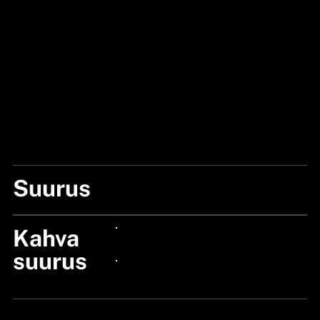
Suurus
LARGE
Kahva
24px Title
suurus
24px Title