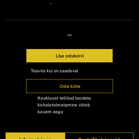
Γ
24px Title
—
Lisa ostukorvi
Teavita kui on saadaval
Osta kohe
Kesklaost tellitud toodete
kohaletoimetamine võtab
kauem aega