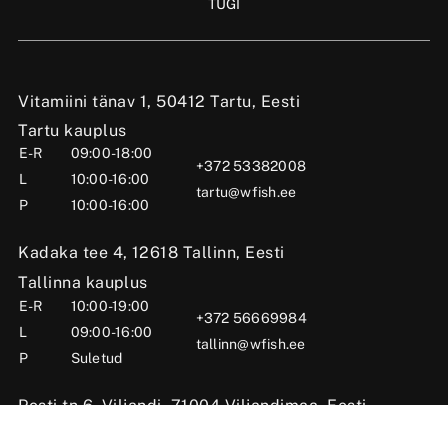
TUGI
Vitamiini tänav 1, 50412 Tartu, Eesti
Tartu kauplus
E-R
09:00-18:00
+372 53382008
L
10:00-16:00
tartu@wfish.ee
P
10:00-16:00
Kadaka tee 4, 12618 Tallinn, Eesti
Tallinna kauplus
E-R
10:00-19:00
+372 56669984
L
09:00-16:00
tallinn@wfish.ee
P
Suletud
Posti tn 6, Viljandi, 71004 Viljandimaa, Eesti
Viljandi kauplus