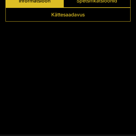
Informatsioon
Spetsifikatsioonid
Kättesaadavus