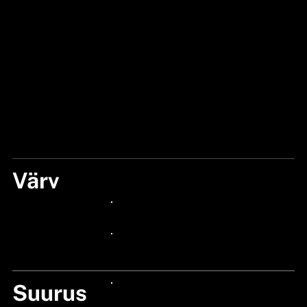
Värv
PINK/SILVER
24px Title
24px Title
Suurus
24px Title